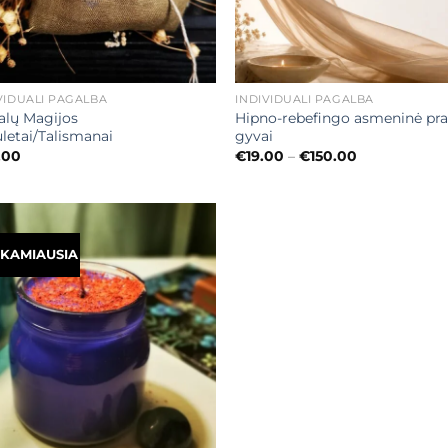
+
VIDUALI PAGALBA
INDIVIDUALI PAGALBA
lų Magijos
Hipno-rebefingo asmeninė pra
etai/Talismanai
gyvai
Price
.00
€
19.00
–
€
150.00
range:
€19.00
through
€150.00
KAMIAUSIA
Mėgstamiausias