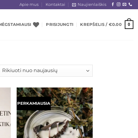
Apie mus
Kontaktai
Naujienlaiškis
0
MĖGSTAMIAUSI
PRISIJUNGTI
KREPŠELIS /
€
0.00
šiuojama
gal
jausią
PERKAMIAUSIA
ias
Mėgstamiausias