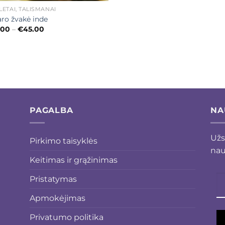
ETAI, TALISMANAI
aro žvakė inde
Price
.00
–
€
45.00
range:
€35.00
through
€45.00
PAGALBA
NA
Užs
Pirkimo taisyklės
nau
Keitimas ir grąžinimas
Pristatymas
Apmokėjimas
Privatumo politika