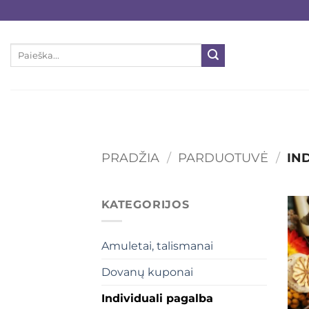
Skip
to
content
Ieškoti:
PRADŽIA
/
PARDUOTUVĖ
/
IND
KATEGORIJOS
Amuletai, talismanai
Dovanų kuponai
Individuali pagalba