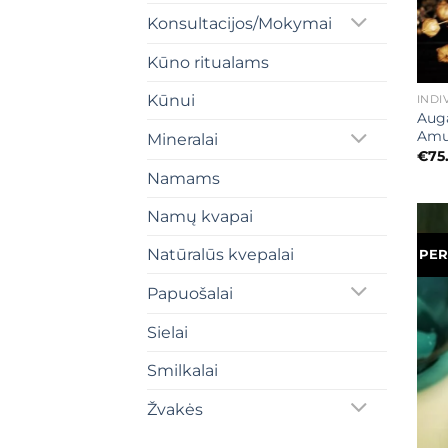
Konsultacijos/Mokymai
Kūno ritualams
+
Kūnui
INDI
Auga
Amul
Mineralai
€
75
Namams
Namų kvapai
Natūralūs kvepalai
PER
Papuošalai
Sielai
Smilkalai
Žvakės
+