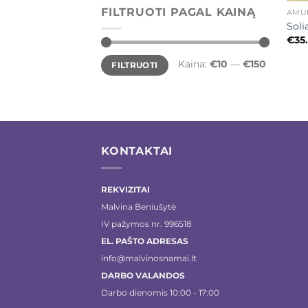
FILTRUOTI PAGAL KAINĄ
AMUL
Soli
€
35
Min
Maks
Kaina:
€10
—
€150
FILTRUOTI
kaina
kaina
KONTAKTAI
REKVIZITAI
Malvina Beniušytė
IV pažymos nr. 996518
EL. PAŠTO ADRESAS
info@malvinosnamai.lt
DARBO VALANDOS
Darbo dienomis 10:00 - 17:00