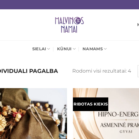
SIELAI
KŪNUI
NAMAMS
IVIDUALI PAGALBA
Rū
Rodomi visi rezultatai: 4
pa
nau
RIBOTAS KIEKIS
Mėgstamiausias
Mėgstamiaus