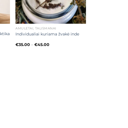
+
AMULETAI, TALISMANAI
ktika
Individualiai kuriama žvakė inde
Price
€
35.00
–
€
45.00
range:
€35.00
through
€45.00