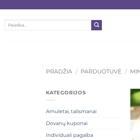
Skip
to
content
Ieškoti:
PRADŽIA
/
PARDUOTUVĖ
/
MI
KATEGORIJOS
Amuletai, talismanai
Dovanų kuponai
Individuali pagalba