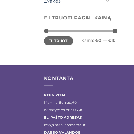
Žvakės
FILTRUOTI PAGAL KAINĄ
Min
Maks
Kaina:
€0
—
€10
FILTRUOTI
kaina
kaina
KONTAKTAI
REKVIZITAI
Malvina Beniušytė
IV pažymos nr. 996518
EL. PAŠTO ADRESAS
info@malvinosnamai.lt
DARBO VALANDOS