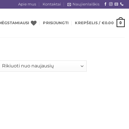
Apie mus
Kontaktai
Naujienlaiškis
0
MĖGSTAMIAUSI
PRISIJUNGTI
KREPŠELIS /
€
0.00