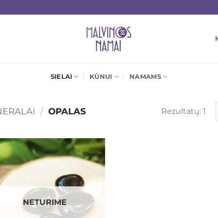
SIELAI
KŪNUI
NAMAMS
NERALAI
/
OPALAS
Rezultatų: 1
Mėgstamiausias
NETURIME