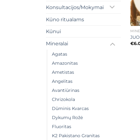
Konsultacijos/Mokymai
Kūno ritualams
+
Kūnui
MINE
JUO
€
6.
Mineralai
Agatas
Amazonitas
Ametistas
Angelitas
Avantiūrinas
Chrizokola
Dūminis Kvarcas
Dykumų Rožė
Fluoritas
K2 Pakistano Granitas