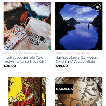
Mėgstamiausias
Mėgstamiausias
KONSULTACIJOS/MOKYMAI
KONSULTACIJOS/MOKYMAI
Intuityvaus antrojo Taro
Narystė „Ezoterika Moters
mokymų kurso 5 paskaita
Gyvenime” Akademijoje
€
20.00
€
99.00
Mėgstamiausias
Mėgstamiausias
NAUJIENA