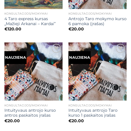
KONSULTACIJOS/MOKYMAI
KONSULTACIJOS/MOKYMAI
4 Taro express kursas
Antrojo Taro mokymo kurso
„Mažieji Arkanai – Kardai”
6 pamoka (įrašas)
€
120.00
€
20.00
Mėgstamiausias
Mėgstamiausias
NAUJIENA
NAUJIENA
KONSULTACIJOS/MOKYMAI
KONSULTACIJOS/MOKYMAI
Intuityvaus antrojo kurso
Intuityvaus antrojo Taro
antros paskaitos įrašas
kurso 1 paskaitos įrašas
€
20.00
€
20.00