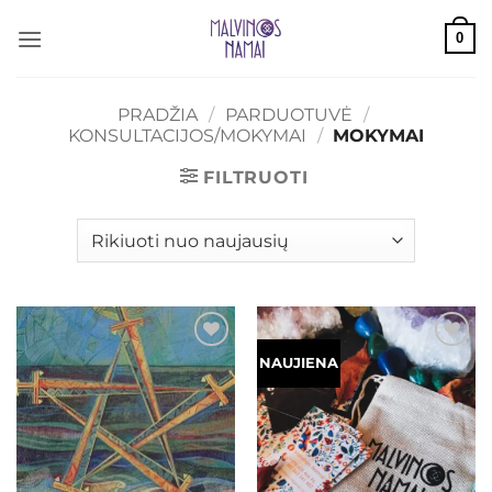
Skip
0
to
content
PRADŽIA
/
PARDUOTUVĖ
/
KONSULTACIJOS/MOKYMAI
/
MOKYMAI
FILTRUOTI
Mėgstamiausias
Mėgstamiausias
NAUJIENA