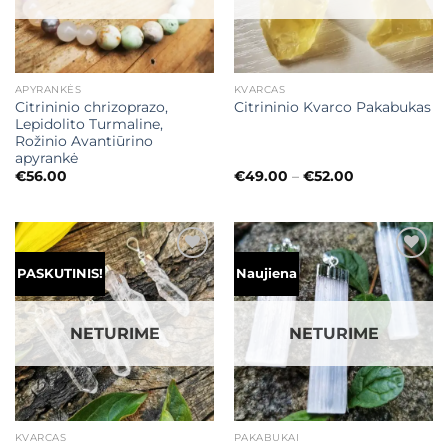
APYRANKĖS
KVARCAS
Citrininio chrizoprazo,
Citrininio Kvarco Pakabukas
Lepidolito Turmaline,
Rožinio Avantiūrino
apyrankė
Price
€
56.00
€
49.00
–
€
52.00
range:
€49.00
through
€52.00
Mėgstamiausias
Mėgstamiausias
PASKUTINIS!
Naujiena
NETURIME
NETURIME
KVARCAS
PAKABUKAI