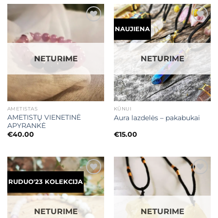
€48.00.
€31.20.
Mėgstamiausias
Mėgstamiausias
NAUJIENA
NETURIME
NETURIME
AMETISTAS
KŪNUI
AMETISTŲ VIENETINĖ
Aura lazdelės – pakabukai
APYRANKĖ
€
40.00
€
15.00
Mėgstamiausias
Mėgstamiausias
RUDUO'23 KOLEKCIJA
NETURIME
NETURIME