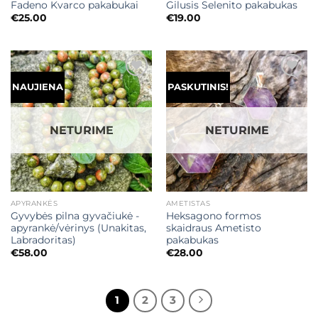
Fadeno Kvarco pakabukai
Gilusis Selenito pakabukas
€
25.00
€
19.00
Mėgstamiausias
Mėgstamiausias
NAUJIENA
PASKUTINIS!
NETURIME
NETURIME
APYRANKĖS
AMETISTAS
Gyvybės pilna gyvačiukė -
Heksagono formos
apyrankė/vėrinys (Unakitas,
skaidraus Ametisto
Labradoritas)
pakabukas
€
58.00
€
28.00
1
2
3