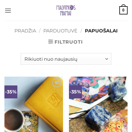
Skip
0
to
content
PRADŽIA
/
PARDUOTUVĖ
/
PAPUOŠALAI
FILTRUOTI
-35%
-35%
Mėgstamiausias
Mėgstamiausias