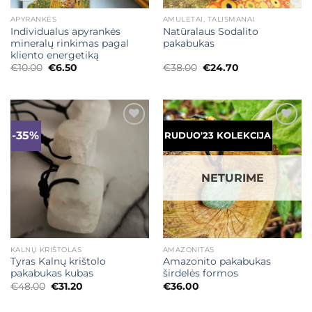
APYRANKĖS
AMULETAI, TALISMANAI
Individualus apyrankės
Natūralaus Sodalito
mineralų rinkimas pagal
pakabukas
kliento energetiką
Original
Current
Original
Current
€
10.00
€
6.50
€
38.00
€
24.70
price
price
price
price
was:
is:
was:
is:
€10.00.
€6.50.
€38.00.
€24.70.
-35%
Mėgstamiausias
Mėgstamiausias
RUDUO'23 KOLEKCIJA
NETURIME
KALNŲ KRIŠTOLAS
AMAZONITAS
Tyras Kalnų krištolo
Amazonito pakabukas
pakabukas kubas
širdelės formos
Original
Current
€
48.00
€
31.20
€
36.00
price
price
was:
is: