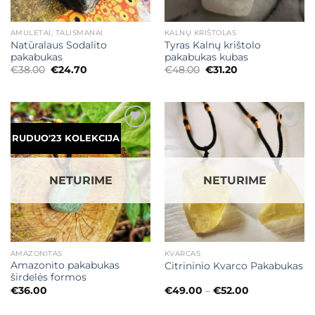
AMULETAI, TALISMANAI
KALNŲ KRIŠTOLAS
Natūralaus Sodalito
Tyras Kalnų krištolo
pakabukas
pakabukas kubas
Original
Current
Original
Current
€
38.00
€
24.70
€
48.00
€
31.20
price
price
price
price
was:
is:
was:
is:
€38.00.
€24.70.
€48.00.
€31.20.
Mėgstamiausias
Mėgstamiausias
RUDUO'23 KOLEKCIJA
NETURIME
NETURIME
AMAZONITAS
KVARCAS
Amazonito pakabukas
Citrininio Kvarco Pakabukas
širdelės formos
Price
€
36.00
€
49.00
–
€
52.00
range:
€49.00