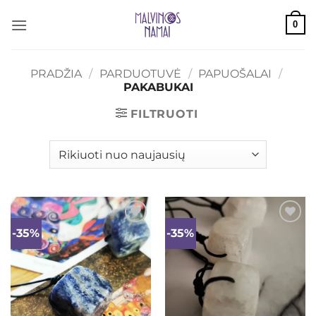
Skip
0
to
content
PRADŽIA
/
PARDUOTUVĖ
/
PAPUOŠALAI
/
PAKABUKAI
FILTRUOTI
-35%
-35%
Mėgstamiausias
Mėgstamiausias