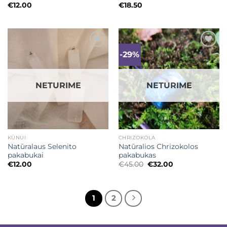
€
12.00
€
18.50
-29%
Mėgstamiausias
Mėgstamiausias
NETURIME
NETURIME
KŪNUI
CHRIZOKOLA
Natūralaus Selenito
Natūralios Chrizokolos
pakabukai
pakabukas
Original
Current
€
12.00
€
45.00
€
32.00
price
price
was:
is:
€45.00.
€32.00.
1
2