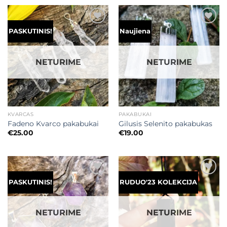
through
€52.00
Mėgstamiausias
Mėgstamiausias
PASKUTINIS!
Naujiena
NETURIME
NETURIME
KVARCAS
PAKABUKAI
Fadeno Kvarco pakabukai
Gilusis Selenito pakabukas
€
25.00
€
19.00
Mėgstamiausias
Mėgstamiausias
PASKUTINIS!
RUDUO'23 KOLEKCIJA
NETURIME
NETURIME