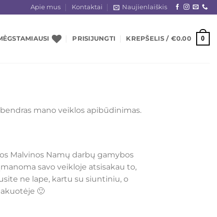
Apie mus
Kontaktai
Naujienlaiškis
0
MĖGSTAMIAUSI
PRISIJUNGTI
KREPŠELIS /
€
0.00
as bendras mano veiklos apibūdinimas.
 visos Malvinos Namų darbų gamybos
 įmanoma savo veikloje atsisakau to,
ite ne lape, kartu su siuntiniu, o
pakuotėje 🙂