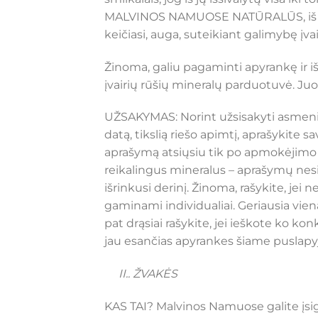
MALVINOS NAMUOSE NATŪRALŪS, iš pati
keičiasi, auga, suteikiant galimybę įva
Žinoma, galiu pagaminti apyrankę ir 
įvairių rūšių mineralų parduotuvė. Juos
UŽSAKYMAS: Norint užsisakyti asmenin
datą, tikslią riešo apimtį, aprašykite
aprašymą atsiųsiu tik po apmokėjimo (
reikalingus mineralus – aprašymų nesiu
išrinkusi derinį. Žinoma, rašykite, jei 
gaminami individualiai. Geriausia vien
pat drąsiai rašykite, jei ieškote ko kon
jau esančias apyrankes šiame puslapyj
II.. ŽVAKĖS
KAS TAI? Malvinos Namuose galite įsigy