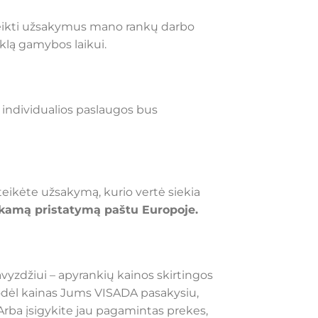
eikti užsakymus mano rankų darbo
klą gamybos laikui.
s individualios paslaugos bus
eikėte užsakymą, kurio vertė siekia
amą pristatymą paštu Europoje.
avyzdžiui – apyrankių kainos skirtingos
. Todėl kainas Jums VISADA pasakysiu,
i. Arba įsigykite jau pagamintas prekes,