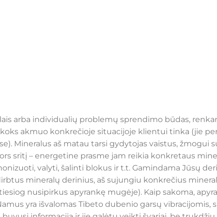
lais arba individualių problemų sprendimo būdas, renka
koks akmuo konkrečioje situacijoje klientui tinka (jie per 
e). Mineralus aš matau tarsi gydytojas vaistus, žmogui su
nors sritį – energetine prasme jam reikia konkretaus miner
onizuoti, valyti, šalinti blokus ir t.t. Gamindama Jūsų der
dirbtus mineralų derinius, aš sujungiu konkrečius mineral
, tiesiog nusipirkus apyrankę mugėje). Kaip sakoma, apyr
Namus yra išvalomas Tibeto dubenio garsų vibracijomis, s
i tol buvusi informacija ir jie galėtų veikti švariai, be tru