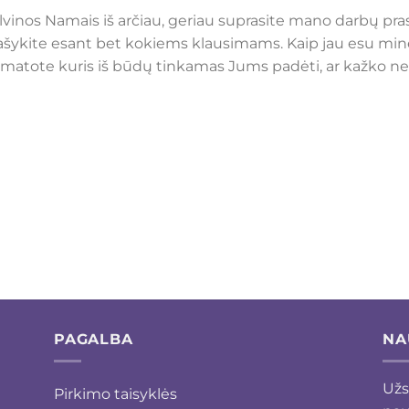
Malvinos Namais iš arčiau, geriau suprasite mano darbų pr
 rašykite esant bet kokiems klausimams. Kaip jau esu min
ematote kuris iš būdų tinkamas Jums padėti, ar kažko nesu
PAGALBA
NA
Užs
Pirkimo taisyklės