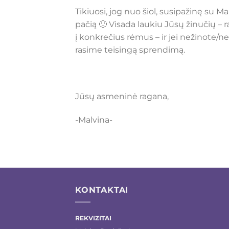
Tikiuosi, jog nuo šiol, susipažinę su 
pačią 🙂 Visada laukiu Jūsų žinučių –
į konkrečius rėmus – ir jei nežinote/n
rasime teisingą sprendimą.
Jūsų asmeninė ragana,
-Malvina-
KONTAKTAI
REKVIZITAI