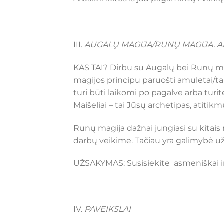
III.
AUGALŲ MAGIJA/RUNŲ MAGIJA. A
KAS TAI? Dirbu su Augalų bei Runų magi
magijos principu paruošti amuletai/ta
turi būti laikomi po pagalve arba turi
Maišeliai – tai Jūsų archetipas, atitikm
Runų magija dažnai jungiasi su kitai
darbų veikime. Tačiau yra galimybė u
UŽSAKYMAS: Susisiekite asmeniškai ir 
IV.
PAVEIKSLAI