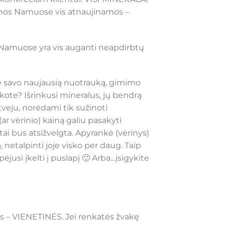
inos Namuose vis atnaujinamos –
s Namuose yra vis auganti neapdirbtų
te savo naujausią nuotrauką, gimimo
škote? Išrinkusi mineralus, jų bendrą
veju, norėdami tik sužinoti
r vėrinio) kainą galiu pasakyti
 tai bus atsižvelgta. Apyrankė (vėrinys)
 netalpinti joje visko per daug. Taip
pėjusi įkelti į puslapį 🙂 Arba…įsigykite
jos – VIENETINĖS. Jei renkatės žvakę