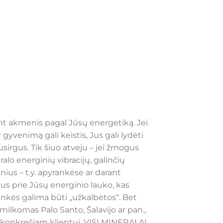
nt akmenis pagal Jūsų energetiką. Jei
gyvenimą gali keistis, Jus gali lydėti
sirgus. Tik šiuo atveju – jei žmogus
alo energinių vibracijų, galinčių
inius – t.y. apyrankėse ar darant
us prie Jūsų energinio lauko, kas
ankės galima būti „užkalbėtos“. Bet
milkomas Palo Santo, Šalavijo ar pan.,
kdžių konkrečiam klientui. VISI MINERALAI