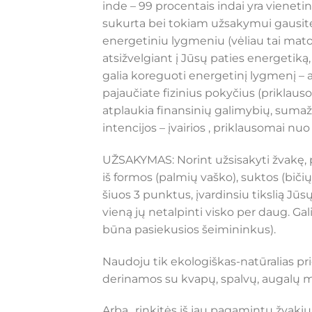
inde – 99 procentais indai yra vienetin
sukurta bei tokiam užsakymui gausite
energetiniu lygmeniu (vėliau tai mato
atsižvelgiant į Jūsų paties energetiką
galia koreguoti energetinį lygmenį – at
pajaučiate fizinius pokyčius (priklau
atplaukia finansinių galimybių, sumažė
intencijos – įvairios , priklausomai n
UŽSAKYMAS: Norint užsisakyti žvakę, pir
iš formos (palmių vaško), suktos (bičių
šiuos 3 punktus, įvardinsiu tikslią Jūs
vieną jų netalpinti visko per daug. G
būna pasiekusios šeimininkus).
Naudoju tik ekologiškas-natūralias pr
derinamos su kvapų, spalvų, augalų ma
Arba…rinkitės iš jau pagamintų žvakių