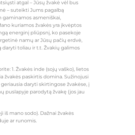
atsiųsti atgal – Jūsų žvakė vėl bus
mė – suteikti Jums pagalbą
enam gaminamos asmeniškai,
. Mano kuriamos žvakės yra įkvėptos
ingą energinį pliūpsnį, ko pasekoje
ergetinė namų ar Jūsų pačių erdvė,
aryti toliau ir t.t. Žvakių galimos
te: 1. Žvakės inde (sojų vaško), lietos
kia žvakės paskirtis domina. Sužinojusi
geriausia daryti skirtingose žvakėse, į
ų puslapyje parodytą žvakę (jos jau
ji iš mano sodo). Dažnai žvakės
duje ar runomis.