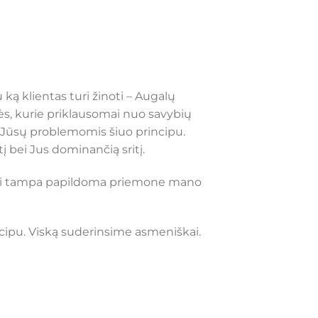
ką klientas turi žinoti – Augalų
ės, kurie priklausomai nuo savybių
is Jūsų problemomis šiuo principu.
tį bei Jus dominančią sritį.
– bei tampa papildoma priemone mano
ncipu. Viską suderinsime asmeniškai.