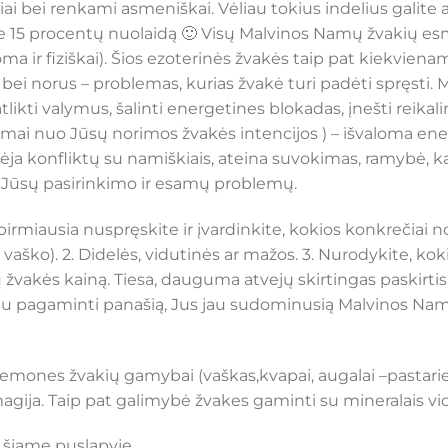
iai bei renkami asmeniškai. Vėliau tokius indelius galite 
 15 procentų nuolaidą 🙂 Visų Malvinos Namų žvakių es
ma ir fiziškai). Šios ezoterinės žvakės taip pat kiekvi
, bei norus – problemas, kurias žvakė turi padėti spręsti
likti valymus, šalinti energetines blokadas, įnešti reikal
somai nuo Jūsų norimos žvakės intencijos ) – išvaloma en
ja konfliktų su namiškiais, ateina suvokimas, ramybė, ką d
uo Jūsų pasirinkimo ir esamų problemų.
miausia nuspręskite ir įvardinkite, kokios konkrečiai nori
 vaško). 2. Didelės, vidutinės ar mažos. 3. Nurodykite, ko
ų žvakės kainą. Tiesa, dauguma atvejų skirtingas paskirtis 
aliu pagaminti panašią, Jus jau sudominusią Malvinos Nam
iemones žvakių gamybai (vaškas,kvapai, augalai –pastarie
gija. Taip pat galimybė žvakes gaminti su mineralais vi
 šiame puslapyje.