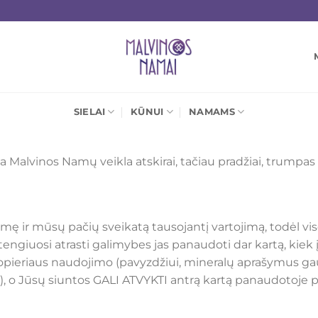
SIELAI
KŪNUI
NAMAMS
a Malvinos Namų veikla atskirai, tačiau pradžiai, trump
emę ir mūsų pačių sveikatą tausojantį vartojimą, todėl
tengiuosi atrasti galimybes jas panaudoti dar kartą, kiek
popieriaus naudojimo (pavyzdžiui, mineralų aprašymus gaus
, o Jūsų siuntos GALI ATVYKTI antrą kartą panaudotoje 