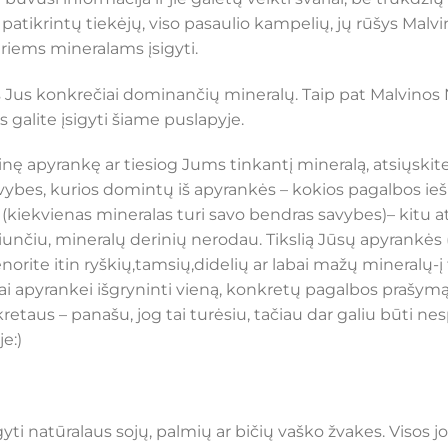
krintų tiekėjų, viso pasaulio kampelių, jų rūšys Malv
iriems mineralams įsigyti.
iš Jus konkrečiai dominančių mineralų. Taip pat Malvino
 galite įsigyti šiame puslapyje.
ę apyrankę ar tiesiog Jums tinkantį mineralą, atsiųski
 savybes, kurios domintų iš apyrankės – kokios pagalbos ie
kiekvienas mineralas turi savo bendras savybes)– kitu at
nčiu, mineralų derinių nerodau. Tikslią Jūsų apyrankės (a
nenorite itin ryškių,tamsių,didelių ar labai mažų mineralų-į
ai apyrankei išgryninti vieną, konkretų pagalbos prašymą,
kretaus – panašu, jog tai turėsiu, tačiau dar galiu būti nes
e:)
ti natūralaus sojų, palmių ar bičių vaško žvakes. Visos 