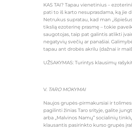
KAS TAI? Tapau vienetinius – ezoteriniu
pati to iš karto nesuprasdama, ką jie
Netrukus supratau, kad man „išpiešus
tikslią ezoterinę prasmę – tokie paveik
saugotojas, taip pat galintis atlikti į
negatyvių svečių ar panašiai. Galimybė
tapau ant drobės akrilu (dažnai ir maiš
UŽSAKYMAS: Turintys klausimų rašykite
V.
TARO MOKYMAI
Naujos grupės-pirmakursiai ir tolimes
pagilinti žinias Taro srityje, galite j
arba „Malvinos Namų” socialinių tink
klausantis pasirinkto kurso grupės įraš