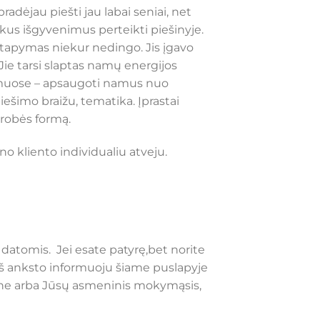
radėjau piešti jau labai seniai, net
kus išgyvenimus perteikti piešinyje.
 tapymas niekur nedingo. Jis įgavo
 Jie tarsi slaptas namų energijos
s, namuose – apsaugoti namus nuo
ešimo braižu, tematika. Įprastai
 drobės formą.
 kliento individualiu atveju.
datomis. Jei esate patyrę,bet norite
ią iš anksto informuoju šiame puslapyje
line arba Jūsų asmeninis mokymąsis,