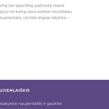
asmę bei specifiką, pažinsite mane
ėjusi ne kartą, savo veiklos neuždarau
prantate, vis tiek drąsiai rašykite –
UJIENLAIŠKIS
isakykite naujienlaiškį ir gaukite