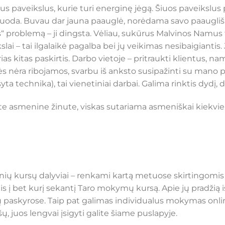
s paveikslus, kurie turi energinę jėgą. Šiuos paveikslus p
 duoda. Buvau dar jauna paauglė, norėdama savo paaugliš
“ problemą – ji dingsta. Vėliau, sukūrus Malvinos Namus
slai – tai ilgalaikė pagalba bei jų veikimas nesibaigiantis.
vairias kitas paskirtis. Darbo vietoje – pritraukti klientu
s nėra ribojamos, svarbu iš anksto susipažinti su mano pi
yta technika), tai vienetiniai darbai. Galima rinktis dydį,
 asmenine žinute, viskas sutariama asmeniškai kiekvieno
nių kursų dalyviai – renkami kartą metuose skirtingomis 
ungtis į bet kurį sekantį Taro mokymų kursą. Apie jų pradž
lų paskyrose. Taip pat galimas individualus mokymas on
ų, juos lengvai įsigyti galite šiame puslapyje.