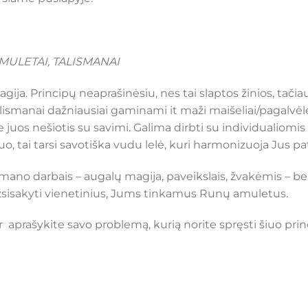
MULETAI, TALISMANAI
ja. Principų neaprašinėsiu, nes tai slaptos žinios, tačiau 
lismanai dažniausiai gaminami it maži maišeliai/pagalvėl
te juos nešiotis su savimi. Galima dirbti su individualiom
uo, tai tarsi savotiška vudu lelė, kuri harmonizuoja Jus pa
s mano darbais – augalų magija, paveikslais, žvakėmis 
žsisakyti vienetinius, Jums tinkamus Runų amuletus.
aprašykite savo problemą, kurią norite spręsti šiuo pri