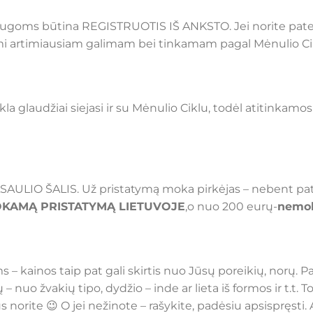
augoms būtina REGISTRUOTIS IŠ ANKSTO. Jei norite pat
ami artimiausiam galimam bei tinkamam pagal Mėnulio Ci
a glaudžiai siejasi ir su Mėnulio Ciklu, todėl atitinkamo
ASAULIO ŠALIS. Už pristatymą moka pirkėjas – nebent pat
KAMĄ PRISTATYMĄ LIETUVOJE
,o nuo 200 eurų-
nemok
 kainos taip pat gali skirtis nuo Jūsų poreikių, norų. P
 – nuo žvakių tipo, dydžio – inde ar lieta iš formos ir t.t
 Jūs norite 😉 O jei nežinote – rašykite, padėsiu apsispręst