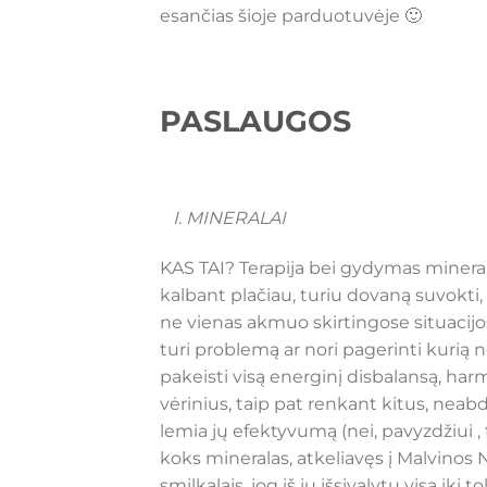
esančias šioje parduotuvėje 🙂
PASLAUGOS
I. MINERALAI
KAS TAI? Terapija bei gydymas minera
kalbant plačiau, turiu dovaną suvokti, 
ne vienas akmuo skirtingose situacijos
turi problemą ar nori pagerinti kurią 
pakeisti visą energinį disbalansą, harm
vėrinius, taip pat renkant kitus, neab
lemia jų efektyvumą (nei, pavyzdžiui 
koks mineralas, atkeliavęs į Malvinos 
smilkalais, jog iš jų išsivalytų visa ik