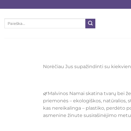
Skip
to
content
Ieškoti:
Norėčiau Jus supažindinti su kiekvien
🌿Malvinos Namai skatina tvarų bei ž
priemonės – ekologiškos, natūralios, s
kas nereikalinga – plastiko, perdėto 
asmenine žinute susirašinėjimo metu)