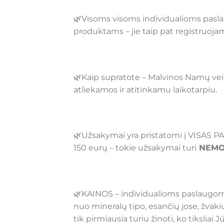
🌿Visoms visoms individualioms pasl
produktams – jie taip pat registruoj
🌿Kaip supratote – Malvinos Namų veikl
atliekamos ir atitinkamu laikotarpiu.
🌿Užsakymai yra pristatomi į VISAS P
150 eurų – tokie užsakymai turi
NEMO
🌿KAINOS – individualioms paslaugoms –
nuo mineralų tipo, esančių jose, žvakių
tik pirmiausia turiu žinoti, ko tiksliai