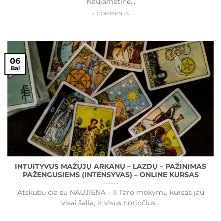
Naujametinė...
2 COMMENTS
06
Bal
INTUITYVUS MAŽŲJŲ ARKANŲ – LAZDŲ – PAŽINIMAS
PAŽENGUSIEMS (INTENSYVAS) – ONLINE KURSAS
Atskubu čia su NAUJIENA – II Taro mokymų kursas jau
visai šalia, ir visus norinčius...