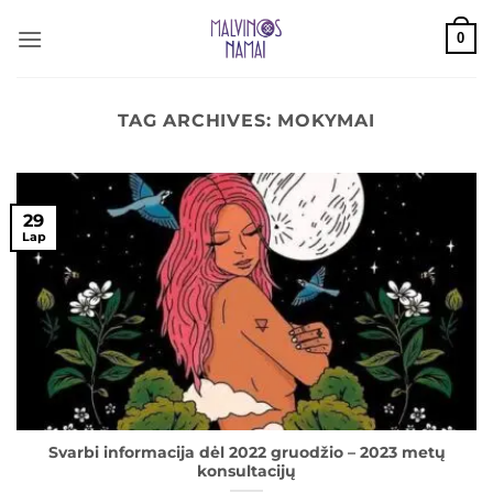
Skip
0
to
content
TAG ARCHIVES:
MOKYMAI
29
Lap
Svarbi informacija dėl 2022 gruodžio – 2023 metų
konsultacijų