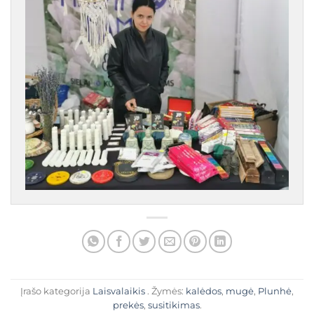
Įrašo kategorija
Laisvalaikis
. Žymės:
kalėdos
,
mugė
,
Plunhė
,
prekės
,
susitikimas
.