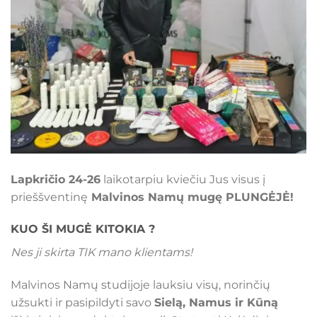
Lapkričio 24-26
laikotarpiu kviečiu Jus visus į
prieššventinę
Malvinos Namų mugę PLUNGĖJĖ!
KUO ŠI MUGĖ KITOKIA ?
Nes ji skirta TIK mano klientams!
Malvinos Namų studijoje lauksiu visų, norinčių
užsukti ir pasipildyti savo
Sielą, Namus ir Kūną