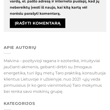
vardą, el. pašto adresą ir interneto puslapį, kad jų
nebereiktų įvesti iš naujo, kai kitą kartą vėl
norėsiu parašyti komentarą.
APIE AUTORIŲ
Malvina – pozityvioji ragana ir ezoterikė, intuityviai
jaučianti akmenis, gebanti dirbti su žmogaus
energetika, turi ilgų metų Taro praktiką, konsultuoja
klientus Lietuvoje ir užsienyje, nuo 2021 -ųjų veda
pirmuosius (ir ko gero vienintelius) Taro mokymus
bei renka savo mokinių grupę.
KATEGORIJOS