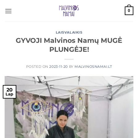
Skip
0
to
content
LAISVALAIKIS
GYVOJI Malvinos Namų MUGĖ
PLUNGĖJE!
POSTED ON
2023-11-20
BY
MALVINOSNAMAI.LT
20
Lap