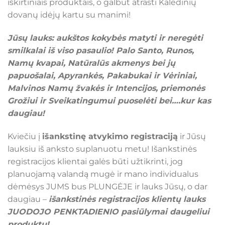
iškirtiniais produktais, o galbūt atrasti Kalėdinių
dovanų idėjų kartu su manimi!
Jūsų lauks: aukštos kokybės matyti ir neregėti
smilkalai iš viso pasaulio! Palo Santo, Runos,
Namų kvapai, Natūralūs akmenys bei jų
papuošalai, Apyrankės, Pakabukai ir Vėriniai,
Malvinos Namų žvakės ir Intencijos, priemonės
Grožiui ir Sveikatingumui puoselėti bei….kur kas
daugiau!
Kviečiu į
išankstinę atvykimo registraciją
ir Jūsų
lauksiu iš anksto suplanuotu metu! Išankstinės
registracijos klientai galės būti užtikrinti, jog
planuojamą valandą mugė ir mano individualus
dėmėsys JUMS bus PLUNGĖJE ir lauks Jūsų, o dar
daugiau –
išankstinės registracijos klientų lauks
JUODOJO PENKTADIENIO pasiūlymai daugeliui
produktų!