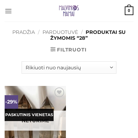
Skip
0
to
content
PRADŽIA
/
PARDUOTUVĖ
/
PRODUKTAI SU
ŽYMOMIS “28”
FILTRUOTI
-29%
Mėgstamiausias
PASKUTINIS VIENETAS
NETURIME