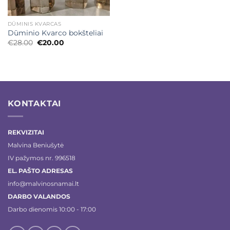
DŪMINIS KVARCAS
Dūminio Kvarco bokšteliai
Original
Current
€
28.00
€
20.00
price
price
was:
is:
€28.00.
€20.00.
KONTAKTAI
REKVIZITAI
Malvina Beniušytė
IV pažymos nr. 996518
EL. PAŠTO ADRESAS
info@malvinosnamai.lt
DARBO VALANDOS
Darbo dienomis 10:00 - 17:00