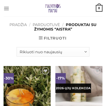
Skip
0
to
content
PRADŽIA
/
PARDUOTUVĖ
/
PRODUKTAI SU
ŽYMOMIS “AISTRA”
FILTRUOTI
-30%
-17%
Mėgstamiausias
Mėgstamiausias
2026-ŲJŲ KOLEKCIJA