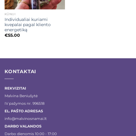
KŪNUI
Individualiai kuriami
kvepalai pagal kliento
energetiką
€
55.00
KONTAKTAI
REKVIZITAI
Malvina Beniušytė
IV pažymos nr. 996518
EL. PAŠTO ADRESAS
info@malvinosnamai.lt
DARBO VALANDOS
Darbo dienomis 10:00 - 17:00