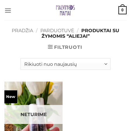
Skip
0
to
content
PRADŽIA
/
PARDUOTUVĖ
/
PRODUKTAI SU
ŽYMOMIS “ALIEJAI”
FILTRUOTI
Mėgstamiausias
New
NETURIME