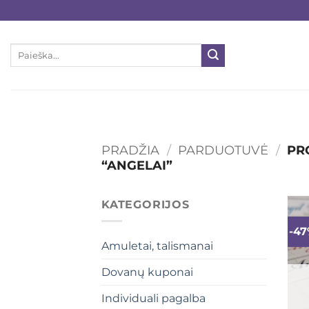
Skip
to
content
Ieškoti:
PRADŽIA
/
PARDUOTUVĖ
/
PRO
“ANGELAI”
KATEGORIJOS
-4
Amuletai, talismanai
Dovanų kuponai
Individuali pagalba