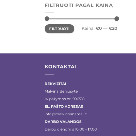
FILTRUOTI PAGAL KAINĄ
Min
Maks
Kaina:
€0
—
€20
FILTRUOTI
kaina
kaina
KONTAKTAI
REKVIZITAI
Malvina Beniušytė
IV pažymos nr. 996518
EL. PAŠTO ADRESAS
info@malvinosnamai.lt
DARBO VALANDOS
Darbo dienomis 10:00 - 17:00