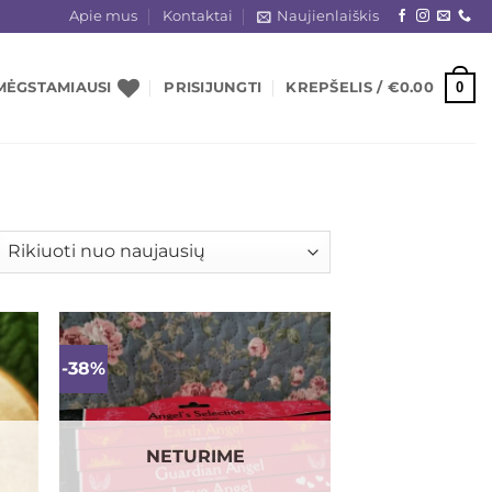
Apie mus
Kontaktai
Naujienlaiškis
0
MĖGSTAMIAUSI
PRISIJUNGTI
KREPŠELIS /
€
0.00
šiuojama
gal
jausią
-38%
ias
Mėgstamiausias
NETURIME