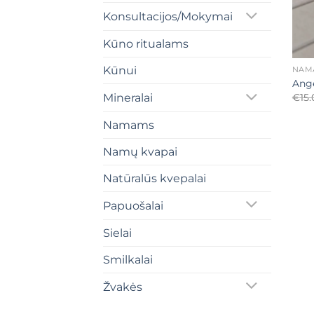
Konsultacijos/Mokymai
Kūno ritualams
+
Kūnui
NAM
Ange
€
15
Mineralai
Namams
Namų kvapai
Natūralūs kvepalai
Papuošalai
Sielai
Smilkalai
Žvakės