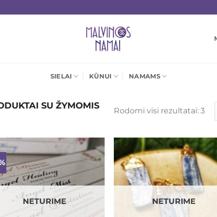
SIELAI
KŪNUI
NAMAMS
DUKTAI SU ŽYMOMIS
Rū
Rodomi visi rezultatai: 3
pa
nau
7%
Mėgstamiausias
Mėgstamiaus
NETURIME
NETURIME