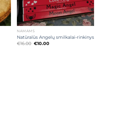
+
NAMAMS
Natūralūs Angelų smilkalai-rinkinys
Original
Current
€
16.00
€
10.00
price
price
was:
is:
€16.00.
€10.00.