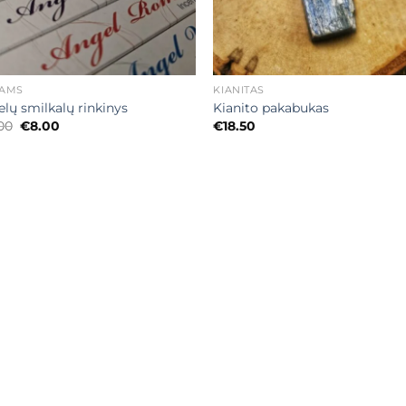
+
AMS
KIANITAS
lų smilkalų rinkinys
Kianito pakabukas
Original
Current
.00
€
8.00
€
18.50
price
price
was:
is:
€15.00.
€8.00.