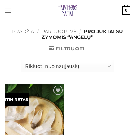
Skip
0
to
content
PRADŽIA
/
PARDUOTUVĖ
/
PRODUKTAI SU
ŽYMOMIS “ANGELŲ”
FILTRUOTI
Mėgstamiausias
ITIN RETAS