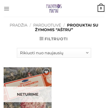
Skip
0
to
content
PRADŽIA
/
PARDUOTUVĖ
/
PRODUKTAI SU
ŽYMOMIS “AŠTRU”
FILTRUOTI
Mėgstamiausias
NETURIME