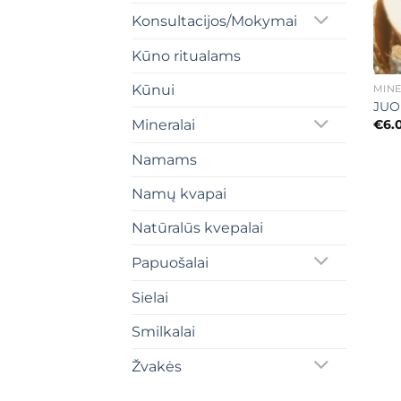
Konsultacijos/Mokymai
Kūno ritualams
+
Kūnui
MINE
JUO
€
6.
Mineralai
Namams
Namų kvapai
Natūralūs kvepalai
Papuošalai
Sielai
Smilkalai
Žvakės