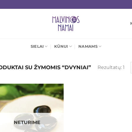
SIELAI
KŪNUI
NAMAMS
DUKTAI SU ŽYMOMIS “DVYNIAI”
Rezultatų: 1
Mėgstamiausias
NETURIME