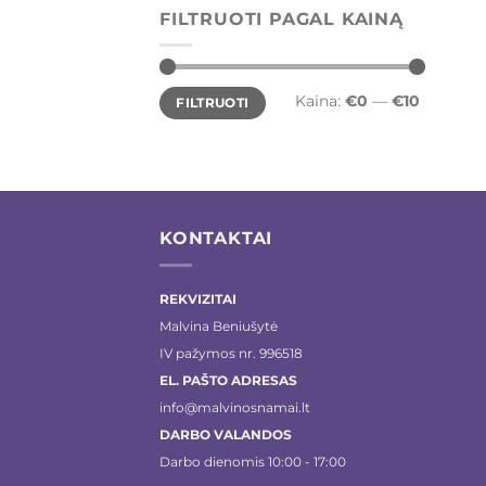
FILTRUOTI PAGAL KAINĄ
Min
Maks
Kaina:
€0
—
€10
FILTRUOTI
kaina
kaina
KONTAKTAI
REKVIZITAI
Malvina Beniušytė
IV pažymos nr. 996518
EL. PAŠTO ADRESAS
info@malvinosnamai.lt
DARBO VALANDOS
Darbo dienomis 10:00 - 17:00