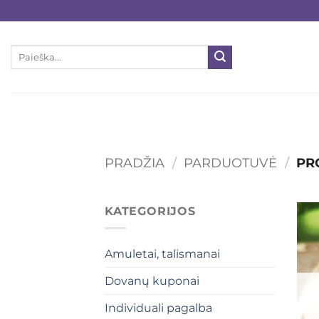
Skip
to
content
Ieškoti:
PRADŽIA
/
PARDUOTUVĖ
/
PRO
KATEGORIJOS
Amuletai, talismanai
Dovanų kuponai
Individuali pagalba