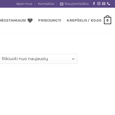
Apie mus
Kontaktai
Naujienlaiškis
0
MĖGSTAMIAUSI
PRISIJUNGTI
KREPŠELIS /
€
0.00