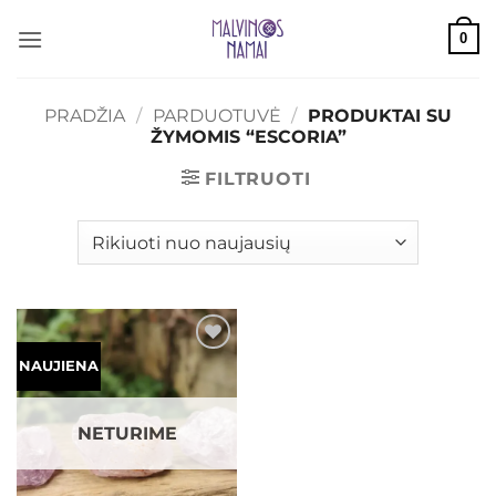
Skip
0
to
content
PRADŽIA
/
PARDUOTUVĖ
/
PRODUKTAI SU
ŽYMOMIS “ESCORIA”
FILTRUOTI
Mėgstamiausias
NAUJIENA
NETURIME