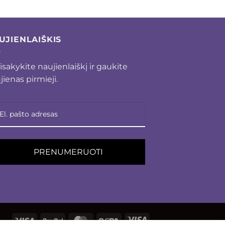
UJIENLAIŠKIS
isakykite naujienlaiškį ir gaukite
jienas pirmieji.
PRENUMERUOTI
Visa
PayPal
MasterCard
Sepa
Visa