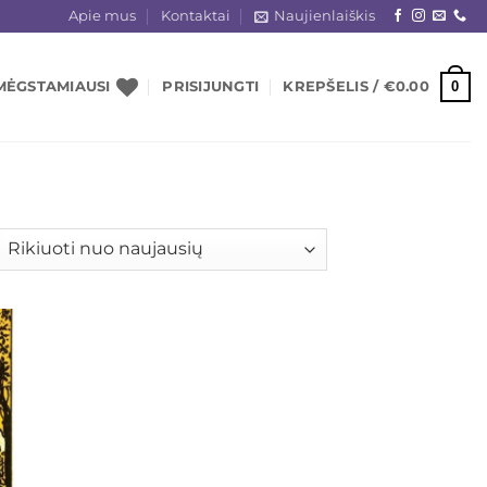
Apie mus
Kontaktai
Naujienlaiškis
0
MĖGSTAMIAUSI
PRISIJUNGTI
KREPŠELIS /
€
0.00
šiuojama
gal
jausią
ias