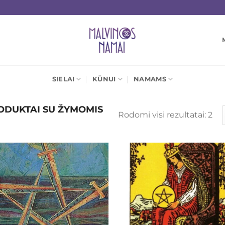
SIELAI
KŪNUI
NAMAMS
DUKTAI SU ŽYMOMIS
Rū
Rodomi visi rezultatai: 2
pa
nau
Mėgstamiausias
Mėgstamiaus