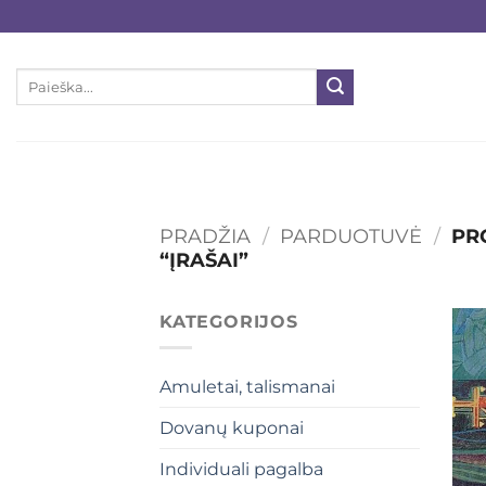
Skip
to
content
Ieškoti:
PRADŽIA
/
PARDUOTUVĖ
/
PRO
“ĮRAŠAI”
KATEGORIJOS
Amuletai, talismanai
Dovanų kuponai
Individuali pagalba