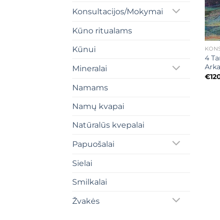
Konsultacijos/Mokymai
Kūno ritualams
+
Kūnui
KON
4 Ta
Arka
Mineralai
€
12
Namams
Namų kvapai
Natūralūs kvepalai
Papuošalai
Sielai
Smilkalai
Žvakės