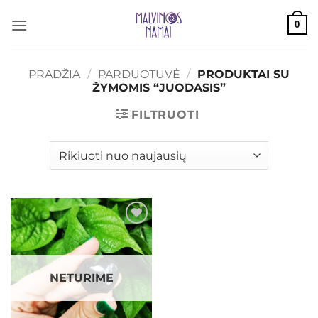
Skip
0
to
content
PRADŽIA
/
PARDUOTUVĖ
/
PRODUKTAI SU
ŽYMOMIS “JUODASIS”
FILTRUOTI
Mėgstamiausias
NETURIME