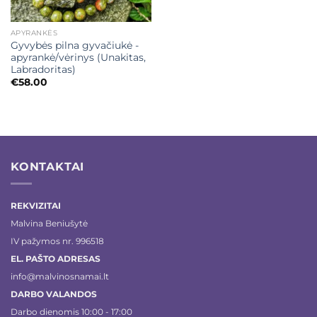
APYRANKĖS
Gyvybės pilna gyvačiukė -
apyrankė/vėrinys (Unakitas,
Labradoritas)
€
58.00
KONTAKTAI
REKVIZITAI
Malvina Beniušytė
IV pažymos nr. 996518
EL. PAŠTO ADRESAS
info@malvinosnamai.lt
DARBO VALANDOS
Darbo dienomis 10:00 - 17:00