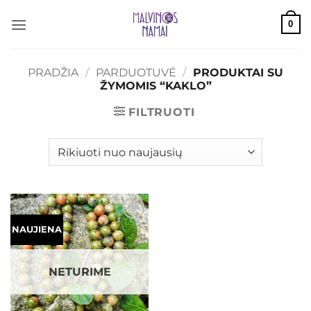
Skip
0
to
content
PRADŽIA
/
PARDUOTUVĖ
/
PRODUKTAI SU
ŽYMOMIS “KAKLO”
FILTRUOTI
Mėgstamiausias
NAUJIENA
NETURIME