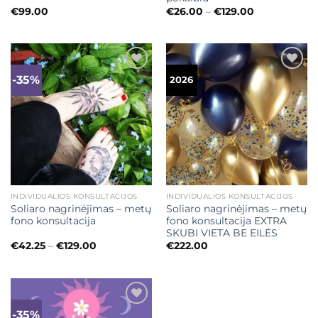
Price
€
99.00
€
26.00
–
€
129.00
range:
€26.00
through
€129.00
-35%
Mėgstamiausias
Mėgstamiausias
2026
INDIVIDUALIOS KONSULTACIJOS
INDIVIDUALIOS KONSULTACIJOS
Soliaro nagrinėjimas – metų
Soliaro nagrinėjimas – metų
fono konsultacija
fono konsultacija EXTRA
SKUBI VIETA BE EILĖS
Price
€
42.25
–
€
129.00
€
222.00
range:
€42.25
through
€129.00
-35%
Mėgstamiausias