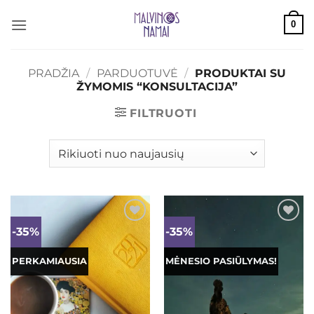
Skip
0
to
content
PRADŽIA
/
PARDUOTUVĖ
/
PRODUKTAI SU
ŽYMOMIS “KONSULTACIJA”
FILTRUOTI
-35%
-35%
Mėgstamiausias
Mėgstamiausias
PERKAMIAUSIA
MĖNESIO PASIŪLYMAS!