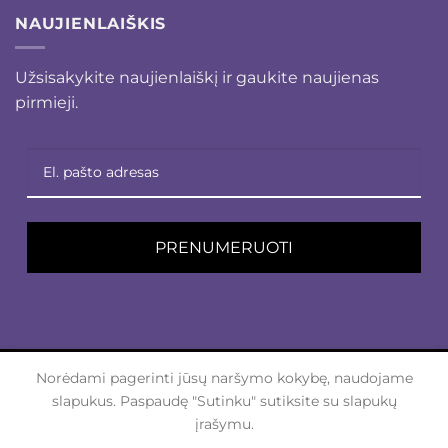
NAUJIENLAIŠKIS
Užsisakykite naujienlaiškį ir gaukite naujienas
pirmieji.
PRENUMERUOTI
Norėdami pagerinti jūsų naršymo kokybę, naudojame
Visa
PayPal
MasterCard
Sepa
Visa
slapukus. Paspaudę "Sutinku" sutiksite su slapukų
Electron
APIE MUS
KONTAKTAI
įrašymu.