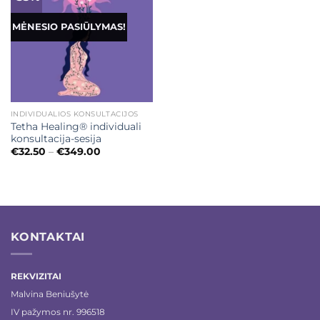
MĖNESIO PASIŪLYMAS!
INDIVIDUALIOS KONSULTACIJOS
Tetha Healing® individuali
konsultacija-sesija
Price
€
32.50
–
€
349.00
range:
€32.50
through
€349.00
KONTAKTAI
REKVIZITAI
Malvina Beniušytė
IV pažymos nr. 996518