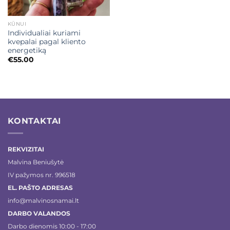
KŪNUI
Individualiai kuriami
kvepalai pagal kliento
energetiką
€
55.00
KONTAKTAI
REKVIZITAI
Malvina Beniušytė
IV pažymos nr. 996518
EL. PAŠTO ADRESAS
info@malvinosnamai.lt
DARBO VALANDOS
Darbo dienomis 10:00 - 17:00