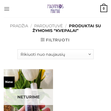
Skip
0
to
content
PRADŽIA
/
PARDUOTUVĖ
/
PRODUKTAI SU
ŽYMOMIS “KVEPALAI”
FILTRUOTI
Mėgstamiausias
New
NETURIME