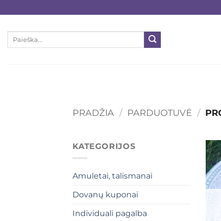
Skip
to
content
Ieškoti:
PRADŽIA
/
PARDUOTUVĖ
/
PRO
KATEGORIJOS
Amuletai, talismanai
Dovanų kuponai
Individuali pagalba