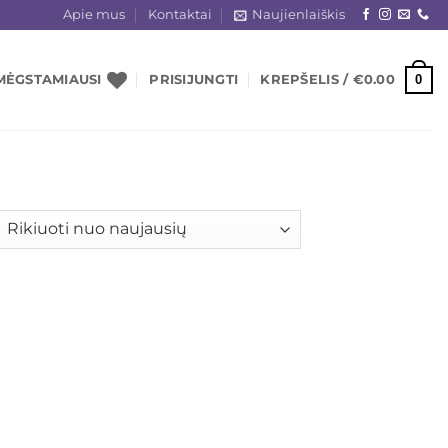
Apie mus
Kontaktai
Naujienlaiškis
0
MĖGSTAMIAUSI
PRISIJUNGTI
KREPŠELIS /
€
0.00