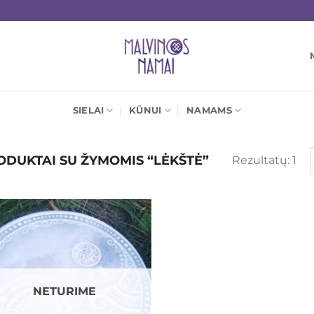
SIELAI
KŪNUI
NAMAMS
DUKTAI SU ŽYMOMIS “LĖKŠTĖ”
Rezultatų: 1
Mėgstamiausias
NETURIME