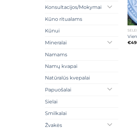
Konsultacijos/Mokymai
Kūno ritualams
+
Kūnui
SELE
Vien
€
49
Mineralai
Namams
Namų kvapai
Natūralūs kvepalai
Papuošalai
Sielai
Smilkalai
Žvakės