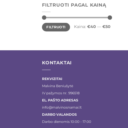
FILTRUOTI PAGAL KAINĄ
Min
Maks
Kaina:
€40
—
€50
FILTRUOTI
kaina
kaina
KONTAKTAI
REKVIZITAI
Malvina Beniušytė
IV pažymos nr. 996518
EL. PAŠTO ADRESAS
info@malvinosnamai.lt
DARBO VALANDOS
Darbo dienomis 10:00 - 17:00