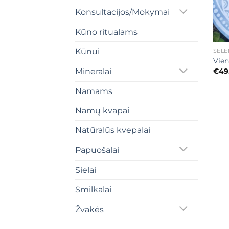
Konsultacijos/Mokymai
Kūno ritualams
+
Kūnui
SELE
Vien
€
49
Mineralai
Namams
Namų kvapai
Natūralūs kvepalai
Papuošalai
Sielai
Smilkalai
Žvakės