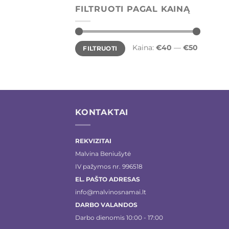
FILTRUOTI PAGAL KAINĄ
Min
Maks
Kaina:
€40
—
€50
FILTRUOTI
kaina
kaina
KONTAKTAI
REKVIZITAI
Malvina Beniušytė
IV pažymos nr. 996518
EL. PAŠTO ADRESAS
info@malvinosnamai.lt
DARBO VALANDOS
Darbo dienomis 10:00 - 17:00