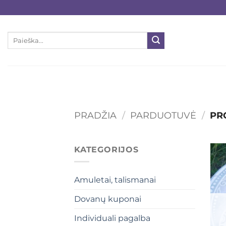
Skip
to
content
Ieškoti:
PRADŽIA
/
PARDUOTUVĖ
/
PRO
KATEGORIJOS
Amuletai, talismanai
Dovanų kuponai
Individuali pagalba