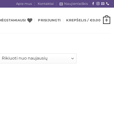
Apie mus
Kontaktai
Naujienlaiškis
0
MĖGSTAMIAUSI
PRISIJUNGTI
KREPŠELIS /
€
0.00