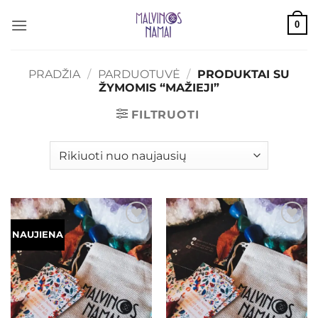
Skip
0
to
content
PRADŽIA
/
PARDUOTUVĖ
/
PRODUKTAI SU
ŽYMOMIS “MAŽIEJI”
FILTRUOTI
Mėgstamiausias
Mėgstamiausias
NAUJIENA