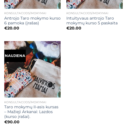
KONSULTACIJOS/MOKYMAI
KONSULTACIJOS/MOKYMAI
Antrojo Taro mokymo kurso
Intuityvaus antrojo Taro
6 pamoka (įrašas)
mokymų kurso 5 paskaita
€
20.00
€
20.00
Mėgstamiausias
NAUJIENA
KONSULTACIJOS/MOKYMAI
Taro mokymų II-asis kursas
– Mažieji Arkanai: Lazdos
(kurso įrašai).
€
90.00