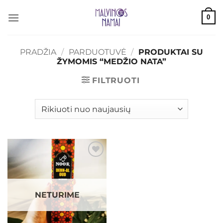
Skip
0
to
content
PRADŽIA
/
PARDUOTUVĖ
/
PRODUKTAI SU
ŽYMOMIS “MEDŽIO NATA”
FILTRUOTI
Mėgstamiausias
NETURIME