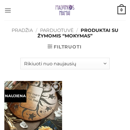
Skip
0
to
content
PRADŽIA
/
PARDUOTUVĖ
/
PRODUKTAI SU
ŽYMOMIS “MOKYMAS”
FILTRUOTI
Mėgstamiausias
NAUJIENA