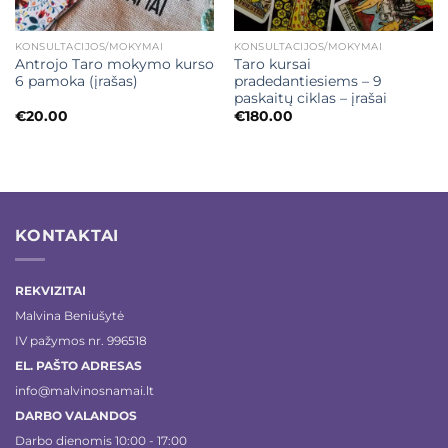
KONSULTACIJOS/MOKYMAI
KONSULTACIJOS/MOKYMAI
Antrojo Taro mokymo kurso
Taro kursai
6 pamoka (įrašas)
pradedantiesiems – 9
paskaitų ciklas – įrašai
€
20.00
€
180.00
KONTAKTAI
REKVIZITAI
Malvina Beniušytė
IV pažymos nr. 996518
EL. PAŠTO ADRESAS
info@malvinosnamai.lt
DARBO VALANDOS
Darbo dienomis 10:00 - 17:00