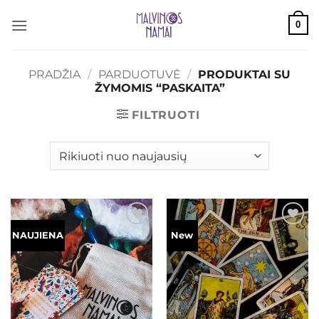
Skip
0
to
content
PRADŽIA
/
PARDUOTUVĖ
/
PRODUKTAI SU
ŽYMOMIS “PASKAITA”
FILTRUOTI
Mėgstamiausias
Mėgstamiausias
NAUJIENA
New