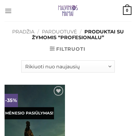
Skip
0
to
content
PRADŽIA
/
PARDUOTUVĖ
/
PRODUKTAI SU
ŽYMOMIS “PROFESIONALU”
FILTRUOTI
-35%
Mėgstamiausias
MĖNESIO PASIŪLYMAS!