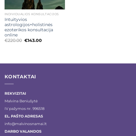
INDIVIDUALIOS KONSULTACIJOS
Intuityvios
astrologijos+holistinės
ezoterikos konsultacija
online
Original
Current
€
220.00
€
143.00
price
price
was:
is:
€220.00.
€143.00.
KONTAKTAI
REKVIZITAI
Malvina Beniušytė
IV pažymos nr. 996518
EL. PAŠTO ADRESAS
info@malvinosnamai.lt
DARBO VALANDOS