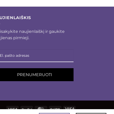
UJIENLAIŠKIS
isakykite naujienlaiškį ir gaukite
jienas pirmieji.
PRENUMERUOTI
Visa
PayPal
MasterCard
Sepa
Visa