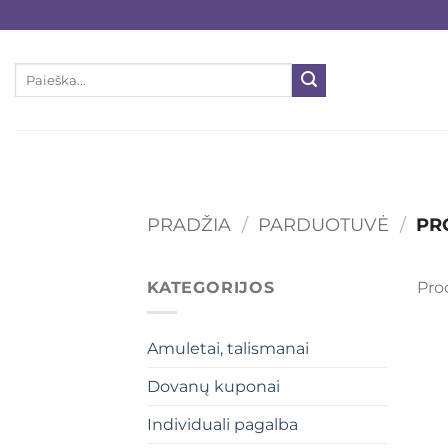
Skip
to
content
Ieškoti:
PRADŽIA
/
PARDUOTUVĖ
/
PRO
KATEGORIJOS
Pro
Amuletai, talismanai
Dovanų kuponai
Individuali pagalba