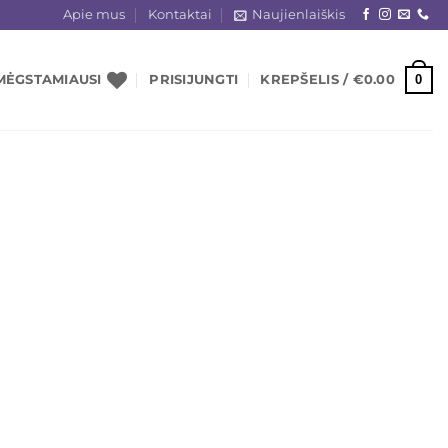
Apie mus
Kontaktai
Naujienlaiškis
0
MĖGSTAMIAUSI
PRISIJUNGTI
KREPŠELIS /
€
0.00