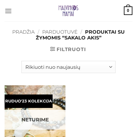
Skip
0
to
content
PRADŽIA
/
PARDUOTUVĖ
/
PRODUKTAI SU
ŽYMOMIS “SAKALO AKIS”
FILTRUOTI
Mėgstamiausias
RUDUO'23 KOLEKCIJA
NETURIME