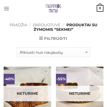
Skip
0
to
content
PRADŽIA
/
PARDUOTUVĖ
/
PRODUKTAI SU
ŽYMOMIS “SEKMEI”
FILTRUOTI
-40%
-55%
Mėgstamiausias
Mėgstamiausias
NETURIME
NETURIME