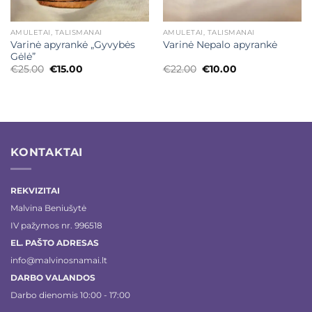
AMULETAI, TALISMANAI
AMULETAI, TALISMANAI
Varinė apyrankė „Gyvybės
Varinė Nepalo apyrankė
Gėlė”
Original
Current
Original
Current
€
25.00
€
15.00
€
22.00
€
10.00
price
price
price
price
was:
is:
was:
is:
€25.00.
€15.00.
€22.00.
€10.00.
KONTAKTAI
REKVIZITAI
Malvina Beniušytė
IV pažymos nr. 996518
EL. PAŠTO ADRESAS
info@malvinosnamai.lt
DARBO VALANDOS
Darbo dienomis 10:00 - 17:00