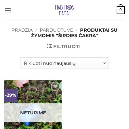
Skip
0
to
content
PRADŽIA
/
PARDUOTUVĖ
/
PRODUKTAI SU
ŽYMOMIS “ŠIRDIES ČAKRA”
FILTRUOTI
-29%
Mėgstamiausias
NETURIME