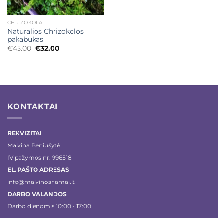
CHRIZOKOLA
Natūralios Chrizokolos
pakabukas
Original
Current
€
45.00
€
32.00
price
price
was:
is:
€45.00.
€32.00.
KONTAKTAI
REKVIZITAI
Malvina Beniušytė
IV pažymos nr. 996518
EL. PAŠTO ADRESAS
info@malvinosnamai.lt
DARBO VALANDOS
Darbo dienomis 10:00 - 17:00