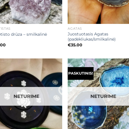
+
ISTAS
AGATAS
Juostuotasis Agatas
isto drūza – smilkalinė
(padėkliukas/smilkalinė)
.00
€
35.00
PASKUTINIS!
Mėgstamiausias
Mėgstamiaus
NETURIME
NETURIME
+