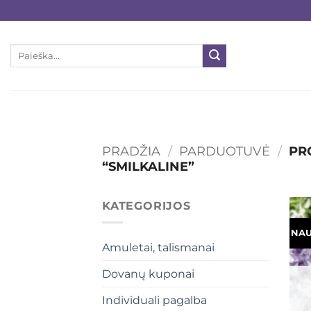
Skip
to
content
Ieškoti:
PRADŽIA
/
PARDUOTUVĖ
/
PRO
“SMILKALINE”
KATEGORIJOS
NAU
Amuletai, talismanai
Dovanų kuponai
Individuali pagalba