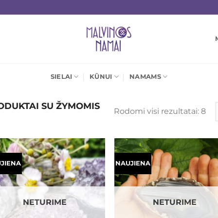
SIELAI
KŪNUI
NAMAMS
DUKTAI SU ŽYMOMIS
Rū
Rodomi visi rezultatai: 8
pa
nau
JIENA
NAUJIENA
Mėgstamiausias
Mėgstamiaus
NETURIME
NETURIME