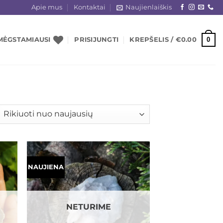
Apie mus
Kontaktai
Naujienlaiškis
0
MĖGSTAMIAUSI
PRISIJUNGTI
KREPŠELIS /
€
0.00
šiuojama
gal
jausią
NAUJIENA
ias
Mėgstamiausias
NETURIME