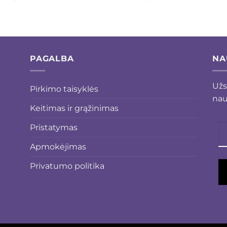
price
price
price
price
was:
is:
was:
is:
€21.00.
€11.11.
€21.00.
€11.11.
PAGALBA
NA
Užs
Pirkimo taisyklės
nau
Keitimas ir grąžinimas
Pristatymas
Apmokėjimas
Privatumo politika