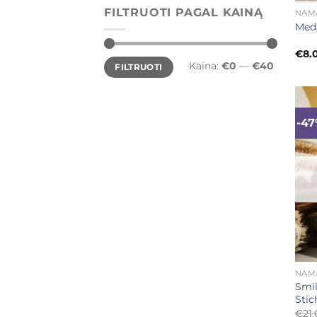
FILTRUOTI PAGAL KAINĄ
NAM
Medž
€
8.
Min
Maks
Kaina:
€0
—
€40
FILTRUOTI
kaina
kaina
-4
+
NAM
Smil
Stic
€
21