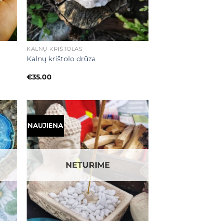
+
KALNŲ KRIŠTOLAS
Kalnų krištolo drūza
€
35.00
NAUJIENA
ias
Mėgstamiausias
NETURIME
+