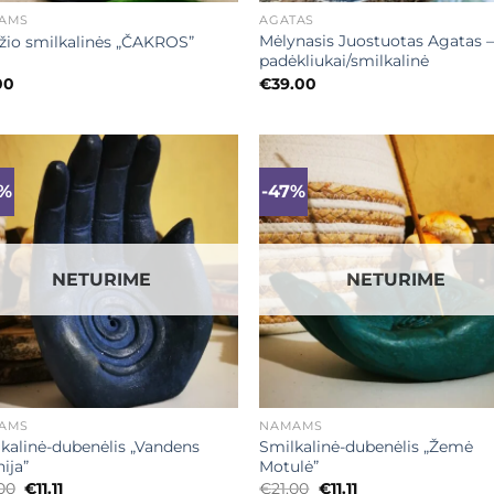
AMS
AGATAS
Mėlynasis Juostuotas Agatas 
io smilkalinės „ČAKROS”
padėkliukai/smilkalinė
00
€
39.00
7%
-47%
Mėgstamiausias
Mėgstamiaus
NETURIME
NETURIME
+
AMS
NAMAMS
kalinė-dubenėlis „Vandens
Smilkalinė-dubenėlis „Žemė
hija”
Motulė”
Original
Current
Original
Current
.00
€
11.11
€
21.00
€
11.11