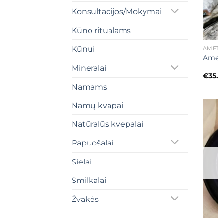
Konsultacijos/Mokymai
Kūno ritualams
+
Kūnui
AMET
Amet
Mineralai
€
35
Namams
Namų kvapai
Natūralūs kvepalai
Papuošalai
Sielai
Smilkalai
Žvakės
+