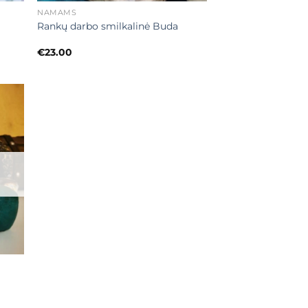
NAMAMS
–
Rankų darbo smilkalinė Buda
€
23.00
ias