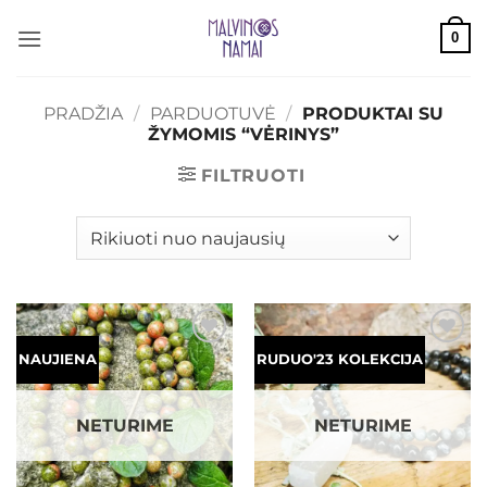
Skip
0
to
content
PRADŽIA
/
PARDUOTUVĖ
/
PRODUKTAI SU
ŽYMOMIS “VĖRINYS”
FILTRUOTI
Mėgstamiausias
Mėgstamiausias
NAUJIENA
RUDUO'23 KOLEKCIJA
NETURIME
NETURIME