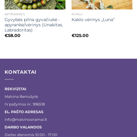
APYRANKĖS
KŪNUI
Gyvybės pilna gyvačiukė -
Kaklo vėrinys „Luna”
apyrankė/vėrinys (Unakitas,
Labradoritas)
€
58.00
€
125.00
KONTAKTAI
REKVIZITAI
Malvina Beniušytė
IV pažymos nr. 996518
EL. PAŠTO ADRESAS
info@malvinosnamai.lt
DARBO VALANDOS
Darbo dienomis 10:00 - 17:00