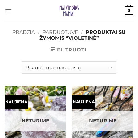
Skip
0
to
content
PRADŽIA
/
PARDUOTUVĖ
/
PRODUKTAI SU
ŽYMOMIS “VIOLETINĖ”
FILTRUOTI
Mėgstamiausias
Mėgstamiausias
NAUJIENA
NAUJIENA
NETURIME
NETURIME