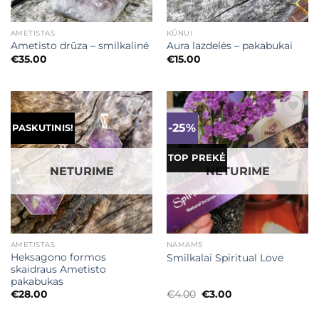
AMETISTAS
KŪNUI
Ametisto drūza – smilkalinė
Aura lazdelės – pakabukai
€
35.00
€
15.00
-25%
Mėgstamiausias
Mėgstamiausias
PASKUTINIS!
TOP PREKĖ
NETURIME
NETURIME
AMETISTAS
NAMAMS
Heksagono formos
Smilkalai Spiritual Love
skaidraus Ametisto
pakabukas
Original
Current
€
28.00
€
4.00
€
3.00
price
price
was:
is: