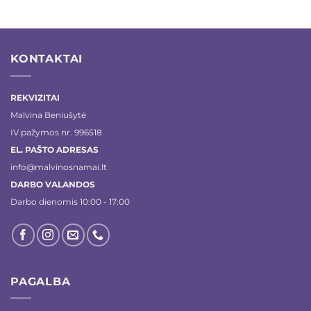
€4.00.
€3.00.
KONTAKTAI
REKVIZITAI
Malvina Beniušytė
IV pažymos nr. 996518
EL. PAŠTO ADRESAS
info@malvinosnamai.lt
DARBO VALANDOS
Darbo dienomis 10:00 - 17:00
PAGALBA