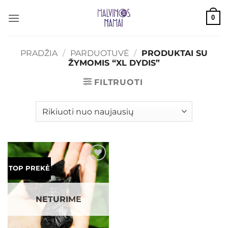
Skip
0
to
content
PRADŽIA
/
PARDUOTUVĖ
/
PRODUKTAI SU
ŽYMOMIS “XL DYDIS”
FILTRUOTI
Mėgstamiausias
TOP PREKĖ
NETURIME