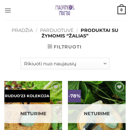
Skip
0
to
content
PRADŽIA
/
PARDUOTUVĖ
/
PRODUKTAI SU
ŽYMOMIS “ŽALIAS”
FILTRUOTI
-78%
Mėgstamiausias
Mėgstamiausias
RUDUO'23 KOLEKCIJA
NETURIME
NETURIME