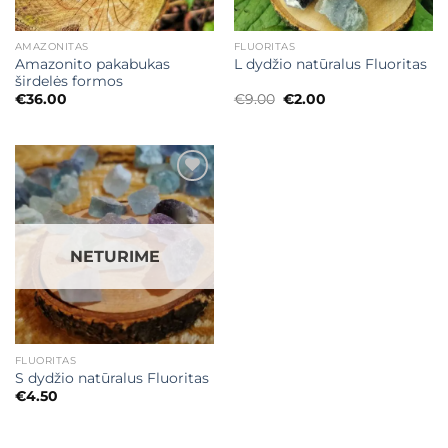
AMAZONITAS
FLUORITAS
Amazonito pakabukas
L dydžio natūralus Fluoritas
širdelės formos
Original
Current
€
36.00
€
9.00
€
2.00
price
price
was:
is:
€9.00.
€2.00.
Mėgstamiausias
NETURIME
FLUORITAS
S dydžio natūralus Fluoritas
€
4.50