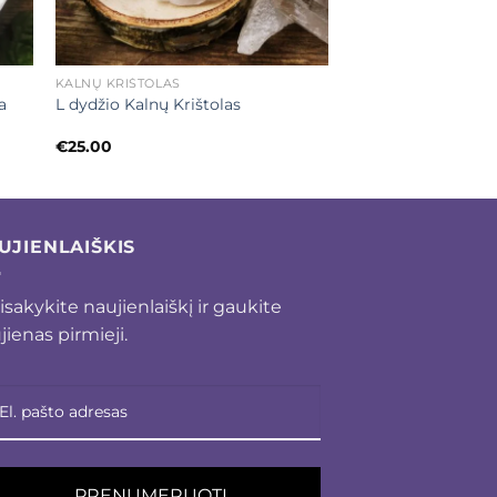
+
KALNŲ KRIŠTOLAS
a
L dydžio Kalnų Krištolas
€
25.00
UJIENLAIŠKIS
isakykite naujienlaiškį ir gaukite
jienas pirmieji.
PRENUMERUOTI