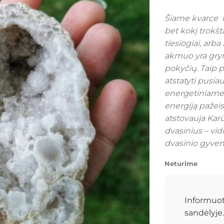
Šiame kvarce m
bet kokį trokšt
tiesiogiai, arb
akmuo yra grynas
pokyčių. Taip 
atstatyti pusia
energetiniame 
energiją pažeist
atstovauja Karū
dvasinius – vid
dvasinio gyven
Neturime
Informuot
sandėlyje.