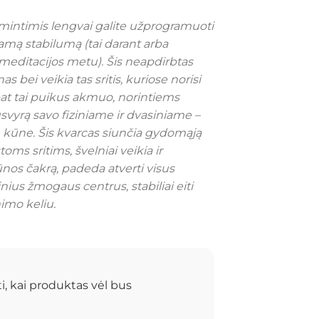
intimis lengvai galite užprogramuoti
amą stabilumą (tai darant arba
a meditacijos metu). Šis neapdirbtas
 bei veikia tas sritis, kuriose norisi
pat tai puikus akmuo, norintiems
usvyrą savo fiziniame ir dvasiniame –
kūne. Šis kvarcas siunčia gydomąją
oms sritims, švelniai veikia ir
nos čakrą, padeda atverti visus
inius žmogaus centrus, stabiliai eiti
imo keliu.
i, kai produktas vėl bus