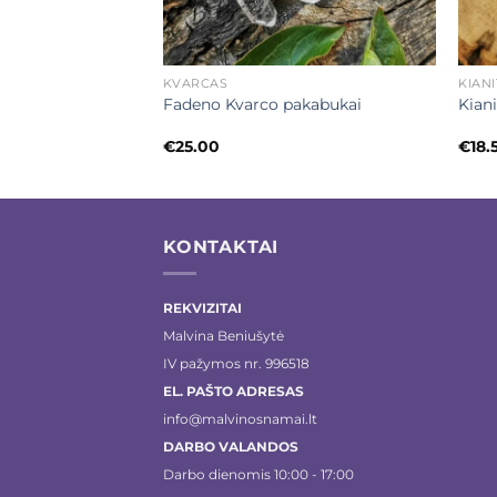
+
+
KVARCAS
KIAN
 širdelės formos
Fadeno Kvarco pakabukai
Kian
€
25.00
€
18.
KONTAKTAI
REKVIZITAI
Malvina Beniušytė
IV pažymos nr. 996518
EL. PAŠTO ADRESAS
info@malvinosnamai.lt
DARBO VALANDOS
Darbo dienomis 10:00 - 17:00