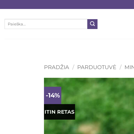
Skip
to
content
Ieškoti:
PRADŽIA
/
PARDUOTUVĖ
/
MI
-14%
ITIN RETAS