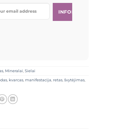
as
,
Mineralai
,
Sielai
das
,
kvarcas
,
manifestacija
,
retas
,
švytėjimas
,