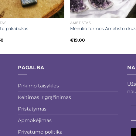
+
ITAS
AMETISTAS
ito pakabukas
Mėnulio formos Ametisto drūz
50
€
19.00
PAGALBA
NA
Užs
Pirkimo taisyklės
nau
Keitimas ir grąžinimas
Pristatymas
Apmokėjimas
Privatumo politika