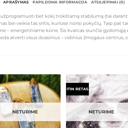
APRAŠYMAS
PAPILDOMA INFORMACIJA
ATSILIEPIMAI (0)
užprogramuoti bet kokį trokštamą stabilumą (tai darant a
s bei veikia tas sritis, kuriose norisi pokyčių. Taip pat 
ame – energetiniame kūne. Šis kvarcas siunčia gydomąją e
eda atverti visus dvasinius – vidinius žmogaus centrus, st
ITIN RETAS
Mėgstamiausias
Mėgstamiaus
NETURIME
NETURIME