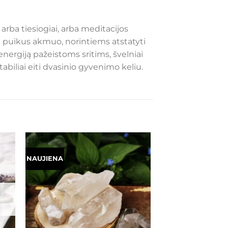
rba tiesiogiai, arba meditacijos
tai puikus akmuo, norintiems atstatyti
nergiją pažeistoms sritims, švelniai
abiliai eiti dvasinio gyvenimo keliu.
NAUJIENA
ias
Mėgstamiausias