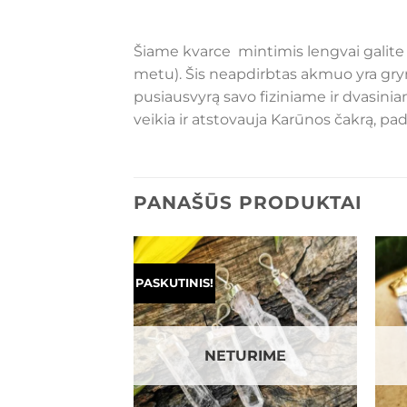
Šiame kvarce mintimis lengvai galite 
metu). Šis neapdirbtas akmuo yra gryna
pusiausvyrą savo fiziniame ir dvasini
veikia ir atstovauja Karūnos čakrą, pad
PANAŠŪS PRODUKTAI
PASKUTINIS!
Mėgstamiausias
Mėgstamiausias
URIME
NETURIME