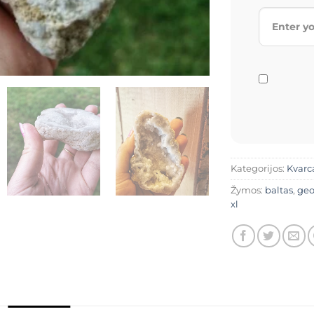
Kategorijos:
Kvarc
Žymos:
baltas
,
geo
xl