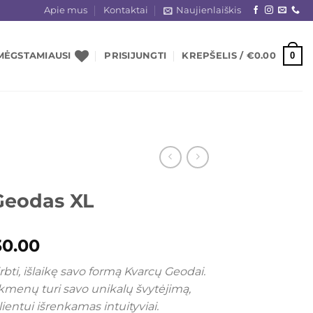
Apie mus
Kontaktai
Naujienlaiškis
0
MĖGSTAMIAUSI
PRISIJUNGTI
KREPŠELIS /
€
0.00
Geodas XL
iginal
Current
30.00
ice
price
rbti, išlaikę savo formą Kvarcų Geodai.
as:
is:
akmenų turi savo unikalų švytėjimą,
5.00.
€30.00.
ientui išrenkamas intuityviai.