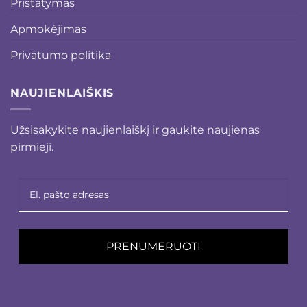
Pristatymas
Apmokėjimas
Privatumo politika
NAUJIENLAIŠKIS
Užsisakykite naujienlaiškį ir gaukite naujienas
pirmieji.
PRENUMERUOTI