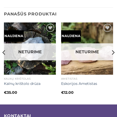
PANAŠŪS PRODUKTAI
Mėgstamiausias
Mėgstamiausias
NAUJIENA
NAUJIENA
NETURIME
NETURIME
KALNŲ KRIŠTOLAS
AMETISTAS
Kalnų krištolo drūza
Eskorijos Ametistas
€
35.00
€
12.00
KONTAKTAI