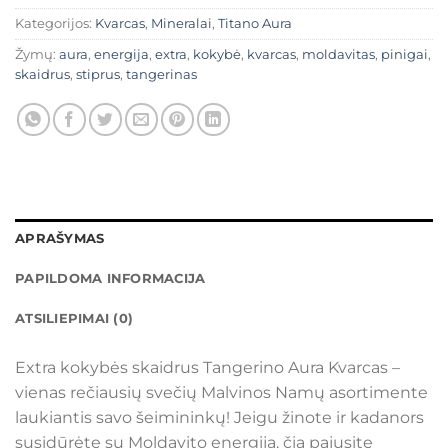
Kategorijos:
Kvarcas
,
Mineralai
,
Titano Aura
Žymų:
aura
,
energija
,
extra
,
kokybė
,
kvarcas
,
moldavitas
,
pinigai
,
skaidrus
,
stiprus
,
tangerinas
APRAŠYMAS
PAPILDOMA INFORMACIJA
ATSILIEPIMAI (0)
Extra kokybės skaidrus Tangerino Aura Kvarcas –
vienas rečiausių svečių Malvinos Namų asortimente
laukiantis savo šeimininkų! Jeigu žinote ir kadanors
susidūrėte su Moldavito energija, čia pajusite