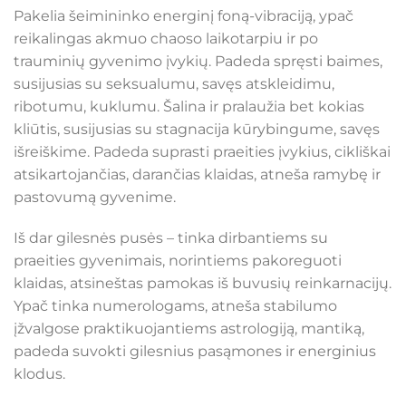
Pakelia šeimininko energinį foną-vibraciją, ypač
reikalingas akmuo chaoso laikotarpiu ir po
trauminių gyvenimo įvykių. Padeda spręsti baimes,
susijusias su seksualumu, savęs atskleidimu,
ribotumu, kuklumu. Šalina ir pralaužia bet kokias
kliūtis, susijusias su stagnacija kūrybingume, savęs
išreiškime. Padeda suprasti praeities įvykius, cikliškai
atsikartojančias, darančias klaidas, atneša ramybę ir
pastovumą gyvenime.
Iš dar gilesnės pusės – tinka dirbantiems su
praeities gyvenimais, norintiems pakoreguoti
klaidas, atsineštas pamokas iš buvusių reinkarnacijų.
Ypač tinka numerologams, atneša stabilumo
įžvalgose praktikuojantiems astrologiją, mantiką,
padeda suvokti gilesnius pasąmones ir energinius
klodus.