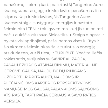
panašumų – pirmą kartą palietusi šį Tangerino Auros
Kvarcą, supratau, jog jo ir Moldavito panašumas itin
stiprus. Kaip ir Moldavitas, šis Tangerino Auros
Kvarcas staigiai sustyguoja energijas ir pastato
šeimininką į TEN ir tokį gyvenimą, kurį jis turi priimti
pačiu aukščiausiu savo Sielos tikslu. Staiga dingsta ir
nyksta visi apribojimai, pašalinamos visos kliūtys ir
šio akmens šeimininkas, šalia turintis jo energiją,
atsiduria ten, kur iš tiesų ir TURI BŪTI. Ypač tai liečia
tokias sritis, susijusias su SAVIREALIZACIJA,
PASAULĖŽIŪROS ATSINAUJINIMU, MATERIALINE
GEROVE, GAUSA, NAUJŲ BŪDŲ PINIGAMS
UŽDIRBTI IR PRITRAUKTI, NAUJOMS IR
PLEČIANČIOMS KARJEROS PERSPEKTYVOMS,
NAMŲ-ŠEIMOS GAUSAI, PALANKIOMS SĄLYGOMS
ATSIRASTI, TAPTI PAČIA GERIAUSIA SAVO PATIES
VERSIJA.