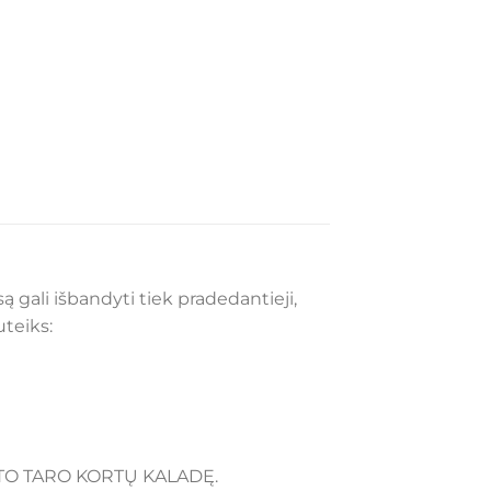
ą gali išbandyti tiek pradedantieji,
uteiks:
 VAITO TARO KORTŲ KALADĘ.