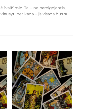
ė 1val19min. Tai – neįpareigojantis,
rklausyti bet kada – jis visada bus su
ias
Mėgstamiausias
+