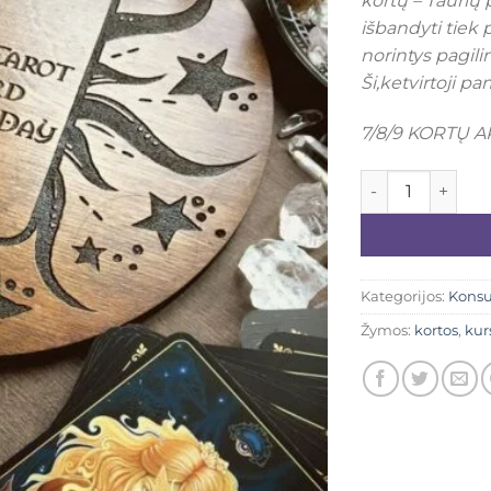
kortų – Taurių 
išbandyti tiek 
norintys pagilin
Ši,ketvirtoji p
7/8/9 KORTŲ A
produkto kiekis:
Kategorijos:
Konsu
Žymos:
kortos
,
kur