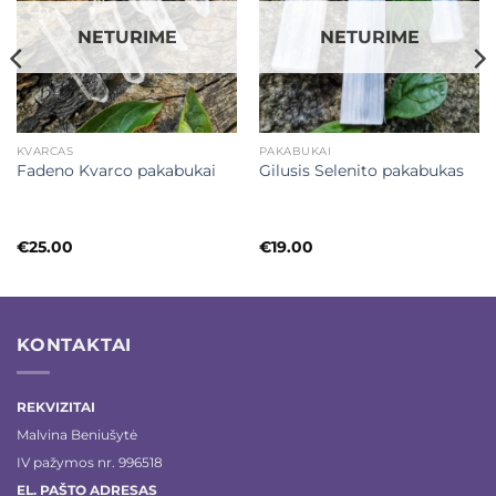
NETURIME
NETURIME
KVARCAS
PAKABUKAI
Fadeno Kvarco pakabukai
Gilusis Selenito pakabukas
€
25.00
€
19.00
KONTAKTAI
REKVIZITAI
Malvina Beniušytė
IV pažymos nr. 996518
EL. PAŠTO ADRESAS