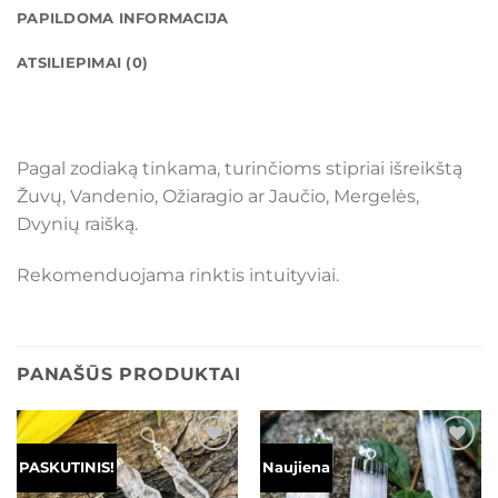
PAPILDOMA INFORMACIJA
ATSILIEPIMAI (0)
Pagal zodiaką tinkama, turinčioms stipriai išreikštą
Žuvų, Vandenio, Ožiaragio ar Jaučio, Mergelės,
Dvynių raišką.
Rekomenduojama rinktis intuityviai.
PANAŠŪS PRODUKTAI
Mėgstamiausias
Mėgstamiausias
PASKUTINIS!
Naujiena