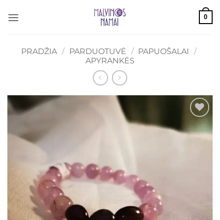
Skip
0
to
content
PRADŽIA
/
PARDUOTUVĖ
/
PAPUOŠALAI
/
APYRANKĖS
Mėgstamiausias