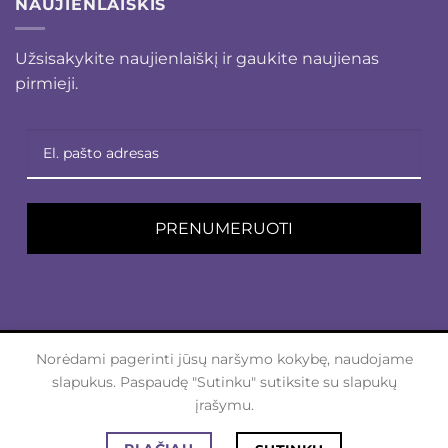
NAUJIENLAIŠKIS
Užsisakykite naujienlaiškį ir gaukite naujienas
pirmieji.
PRENUMERUOTI
Norėdami pagerinti jūsų naršymo kokybę, naudojame
Visa
PayPal
MasterCard
Sepa
Visa
slapukus. Paspaudę "Sutinku" sutiksite su slapukų
Electron
APIE MUS
KONTAKTAI
įrašymu.
Visos teisės saugomos 2026 ©
malvinosnamai.lt