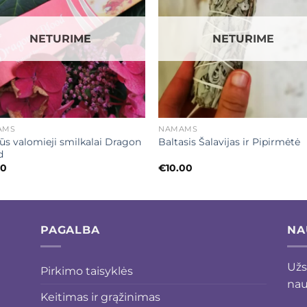
NETURIME
NETURIME
+
AMS
NAMAMS
rūs valomieji smilkalai Dragon
Baltasis Šalavijas ir Pipirmėtė
d
00
€
10.00
PAGALBA
NA
Užs
Pirkimo taisyklės
nau
Keitimas ir grąžinimas