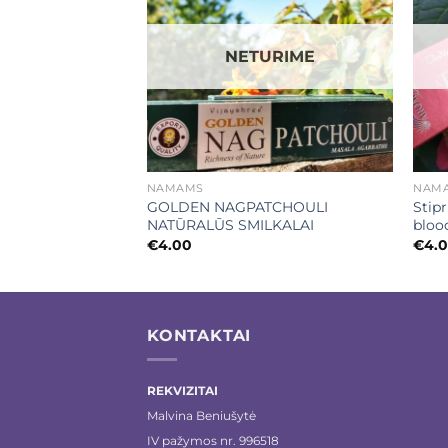
URIME
NETURIME
+
+
NAMAMS
NAM
LKALAI DEHN-AL
GOLDEN NAGPATCHOULI
Stip
NATŪRALŪS SMILKALAI
bloo
€
4.00
€
4.
KONTAKTAI
REKVIZITAI
Malvina Beniušytė
IV pažymos nr. 996518