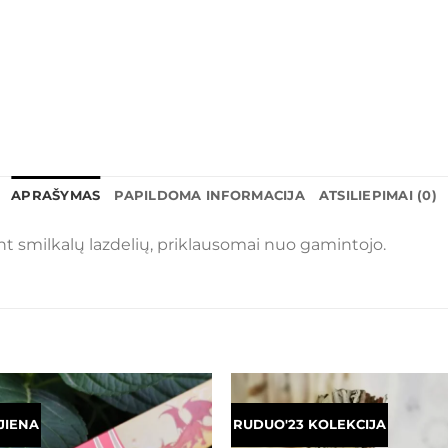
APRAŠYMAS
PAPILDOMA INFORMACIJA
ATSILIEPIMAI (0)
 smilkalų lazdelių, priklausomai nuo gamintojo.
JIENA
RUDUO'23 KOLEKCIJA
Mėgstamiausias
Mėgstamiaus