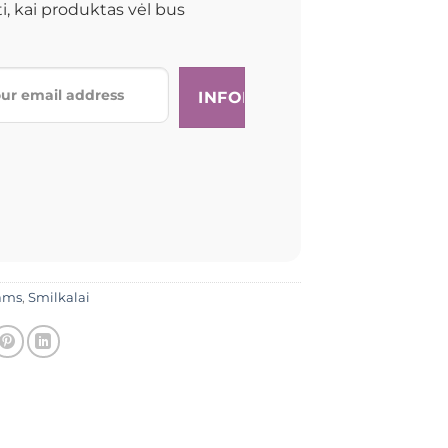
i, kai produktas vėl bus
ams
,
Smilkalai