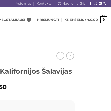
Apie mus
Kontaktai
Naujienlaiškis
0
MĖGSTAMIAUSI
PRISIJUNGTI
KREPŠELIS /
€
0.00
Kalifornijos Šalavijas
ginal
Current
.50
ce
price
s:
is:
.00.
€2.50.