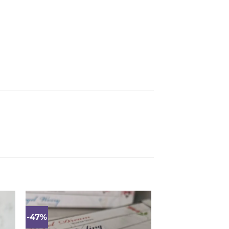
-47%
ias
Mėgstamiausias