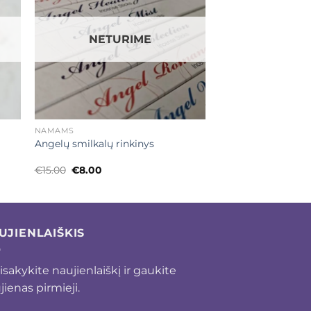
NETURIME
+
NAMAMS
Angelų smilkalų rinkinys
Original
Current
€
15.00
€
8.00
price
price
was:
is:
€15.00.
€8.00.
UJIENLAIŠKIS
isakykite naujienlaiškį ir gaukite
jienas pirmieji.