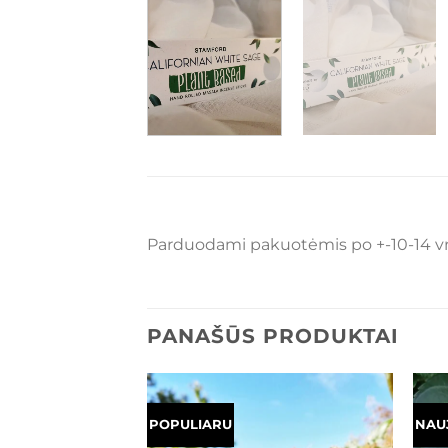
Parduodami pakuotėmis po +-10-14 vnt
PANAŠŪS PRODUKTAI
POPULIARU
NAU
Mėgstamiausias
Mėgstamiausias