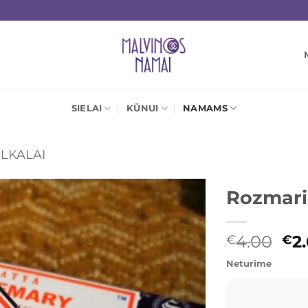
SIELAI
KŪNUI
NAMAMS
ILKALAI
Rozmari
Mėgstamiausias
Ori
4.00
2
€
€
pri
Neturime
wa
€4