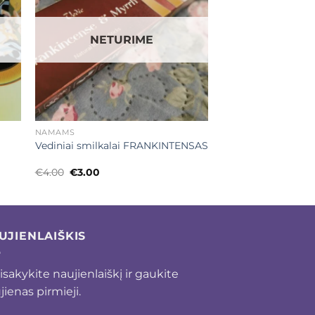
NETURIME
+
NAMAMS
Vediniai smilkalai FRANKINTENSAS
Original
Current
€
4.00
€
3.00
price
price
was:
is:
€4.00.
€3.00.
UJIENLAIŠKIS
isakykite naujienlaiškį ir gaukite
jienas pirmieji.