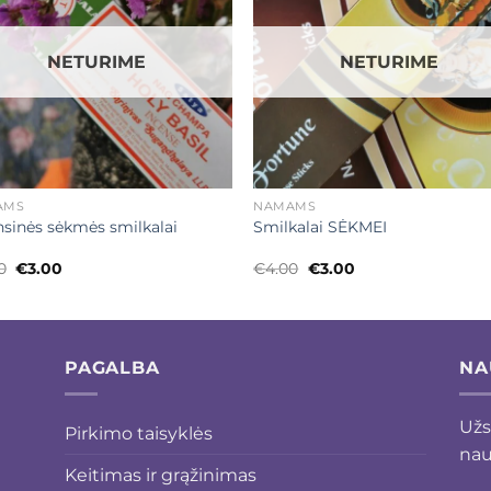
NETURIME
NETURIME
+
AMS
NAMAMS
nsinės sėkmės smilkalai
Smilkalai SĖKMEI
Original
Current
Original
Current
0
€
3.00
€
4.00
€
3.00
price
price
price
price
was:
is:
was:
is:
€4.00.
€3.00.
€4.00.
€3.00.
PAGALBA
NA
Užs
Pirkimo taisyklės
nau
Keitimas ir grąžinimas