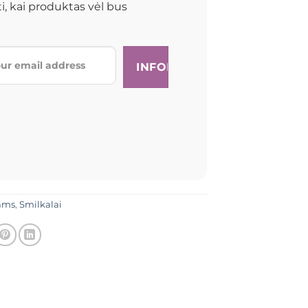
i, kai produktas vėl bus
ams
,
Smilkalai