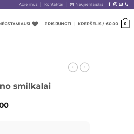
Apie mus
Kontaktai
Naujienlaiškis
0
MĖGSTAMIAUSI
PRISIJUNGTI
KREPŠELIS /
€
0.00
no smilkalai
ginal
Current
.00
ce
price
s:
is:
.00.
€2.00.