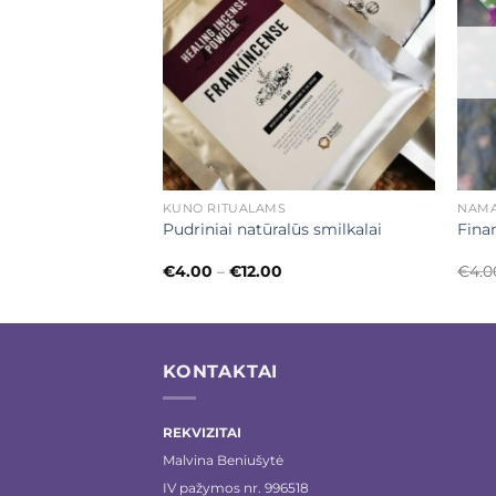
URIME
+
+
KŪNO RITUALAMS
NAM
LKALAI DEHN-AL
Pudriniai natūralūs smilkalai
Fina
Price
€
4.00
–
€
12.00
€
4.0
range:
€4.00
through
€12.00
KONTAKTAI
REKVIZITAI
Malvina Beniušytė
IV pažymos nr. 996518