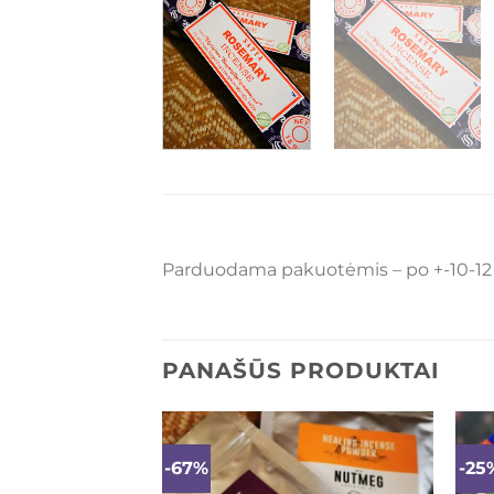
Parduodama pakuotėmis – po +-10-12 l
PANAŠŪS PRODUKTAI
-67%
-25
Mėgstamiausias
Mėgstamiausias