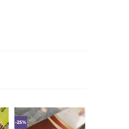
-25%
ias
Mėgstamiausias