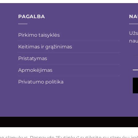
€4.00.
€3.00.
PAGALBA
NA
Užs
Pirkimo taisyklės
nau
Keitimas ir grąžinimas
Pristatymas
Apmokėjimas
Privatumo politika
mai.lt
 slapukus. Paspaudę "Sutinku" sutiksite su slapukų įr