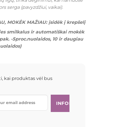
inių ligų, tinka deginimui, kai namuose
.00.
€3.00.
rs serga (pavyzdžiui, vaikai).
U, MOKĖK MAŽIAU: įsidėk į krepšelį
ies smilkalus ir automatiškai mokėk
ak. -5proc.nuolaidos, 10 ir daugiau
nuolaidos)
i, kai produktas vėl bus