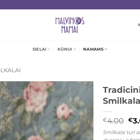
SIELAI
KŪNUI
NAMAMS
ILKALAI
Tradicin
Smilkala
Mėgstamiausias
Ori
4.00
3
€
€
pri
Smilkalai turi 
wa