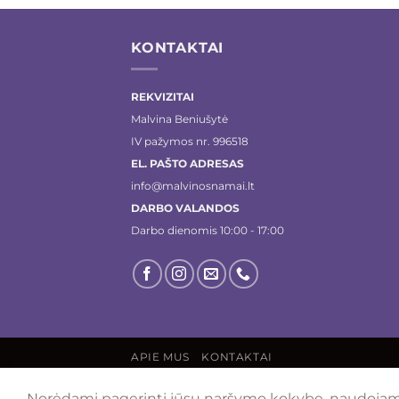
KONTAKTAI
REKVIZITAI
Malvina Beniušytė
IV pažymos nr. 996518
EL. PAŠTO ADRESAS
info@malvinosnamai.lt
DARBO VALANDOS
Darbo dienomis 10:00 - 17:00
APIE MUS
KONTAKTAI
Visos teisės saugomos 2026 ©
malvinosna
Norėdami pagerinti jūsų naršymo kokybę, naudojame