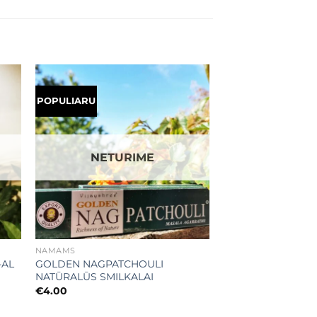
POPULIARU
ias
Mėgstamiausias
NETURIME
+
NAMAMS
-AL
GOLDEN NAGPATCHOULI
NATŪRALŪS SMILKALAI
€
4.00