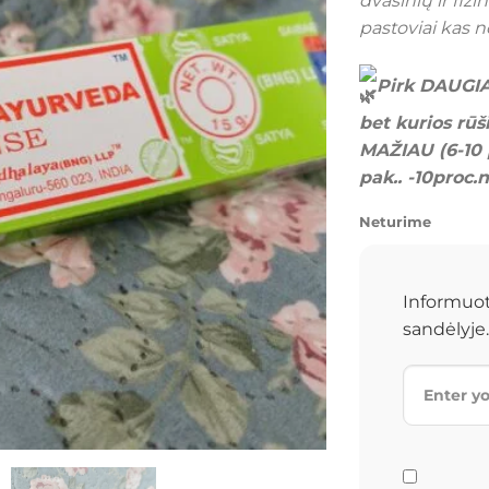
dvasinių ir fiz
€4
pastoviai kas no
Pirk DAUGIA
bet kurios rūš
MAŽIAU (6-10 p
pak.. -10proc.
Neturime
Informuot
sandėlyje.