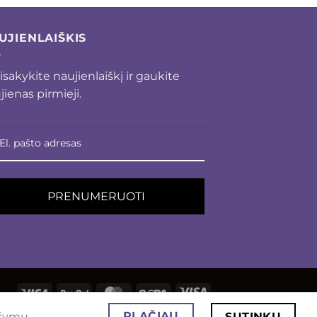
UJIENLAIŠKIS
isakykite naujienlaiškį ir gaukite
jienas pirmieji.
PRENUMERUOTI
Visa
PayPal
MasterCard
Sepa
Visa
Electron
PLAČIAU
ašymu.
SUTINKU