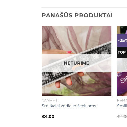
PANAŠŪS PRODUKTAI
-25
Mėgstamiausias
Mėgstamiausias
TOP
URIME
NETURIME
+
+
NAMAMS
NAM
i smilkalai Dragon
Smilkalai zodiako ženklams
Smilk
€
4.00
€
4.0