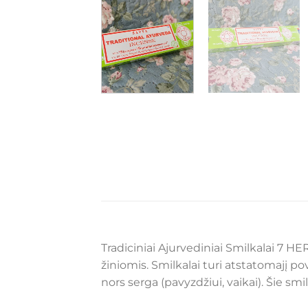
Tradiciniai Ajurvediniai Smilkalai 7 H
žiniomis. Smilkalai turi atstatomajį po
nors serga (pavyzdžiui, vaikai). Šie sm