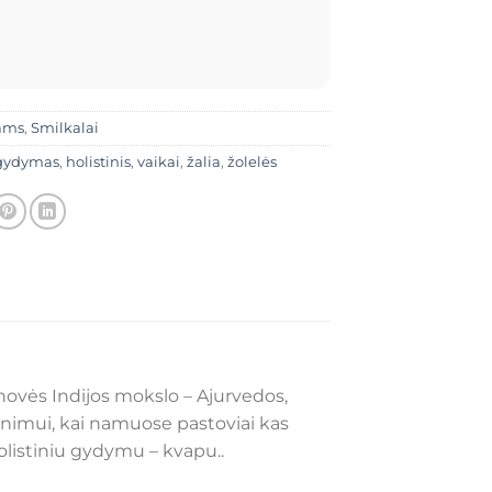
ams
,
Smilkalai
gydymas
,
holistinis
,
vaikai
,
žalia
,
žolelės
enovės Indijos mokslo – Ajurvedos,
eginimui, kai namuose pastoviai kas
holistiniu gydymu – kvapu..