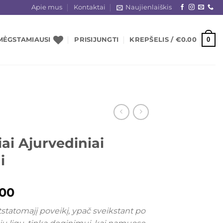
Apie mus
Kontaktai
Naujienlaiškis
0
MĖGSTAMIAUSI
PRISIJUNGTI
KREPŠELIS /
€
0.00
iai Ajurvediniai
i
ginal
Current
.00
ce
price
atstatomajį poveikį, ypač sveikstant po
s:
is: