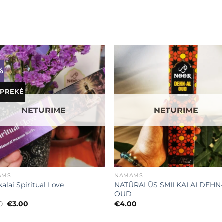
%
Mėgstamiausias
Mėgstamiaus
 PREKĖ
NETURIME
NETURIME
+
AMS
NAMAMS
NATŪRALŪS SMILKALAI DEHN
alai Spiritual Love
OUD
Original
Current
0
€
3.00
€
4.00
price
price
was:
is: