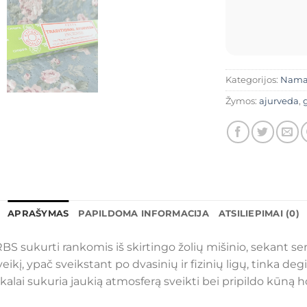
Kategorijos:
Nam
Žymos:
ajurveda
,
APRAŠYMAS
PAPILDOMA INFORMACIJA
ATSILIEPIMAI (0)
ERBS sukurti rankomis iš skirtingo žolių mišinio, sekant s
veikį, ypač sveikstant po dvasinių ir fizinių ligų, tinka d
ilkalai sukuria jaukią atmosferą sveikti bei pripildo kūną 