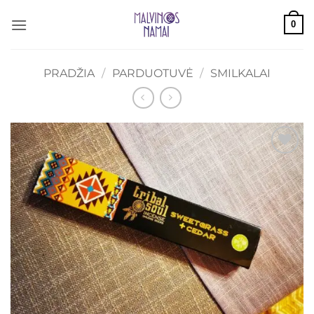
Skip
0
to
content
PRADŽIA
/
PARDUOTUVĖ
/
SMILKALAI
Mėgstamiausias