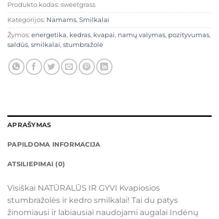
Produkto kodas:
sweetgrass
Kategorijos:
Namams
,
Smilkalai
Žymos:
energetika
,
kedras
,
kvapai
,
namų valymas
,
pozityvumas
,
saldūs
,
smilkalai
,
stumbražolė
APRAŠYMAS
PAPILDOMA INFORMACIJA
ATSILIEPIMAI (0)
Visiškai NATŪRALŪS IR GYVI Kvapiosios
stumbražolės ir kedro smilkalai! Tai du patys
žinomiausi ir labiausiai naudojami augalai Indėnų