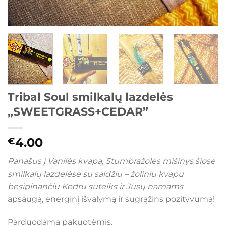
Tribal Soul smilkalų lazdelės
„SWEETGRASS+CEDAR”
4.00
€
Panašus į Vanilės kvapą, Stumbražolės mišinys šiose
smilkalų lazdelėse su saldžiu – žoliniu kvapu
besipinančiu Kedru suteiks ir Jūsų namams
apsaugą, energinį išvalymą ir sugrąžins pozityvumą!
Parduodama pakuotėmis.