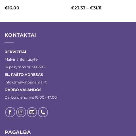
Price
€
16.00
€
23.33
–
€
31.11
range:
€23.33
through
€31.11
KONTAKTAI
REKVIZITAI
Malvina Beniušytė
IV pažymos nr. 996518
EL. PAŠTO ADRESAS
info@malvinosnamai.lt
DARBO VALANDOS
Darbo dienomis 10:00 - 17:00
PAGALBA