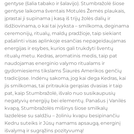
gentyse (šalia tabako ir šalavijo). Stumbražolė šiose
gentyse laikoma šventais Motulės Žemės plaukais,
įprastai ji supinama į kasą iš trijų žolės dalių ir
išdžiovinama, o kai tai įvyksta – smilkoma, deginama
ceremonijų, ritualų, maldų pradžioje, taip siekiant
pašalinti visas aplinkoje esančias nepageidaujamas
energijas ir esybes, kurios gali trukdyti šventų
ritualų metu. Kedras, aromatinis medis, taip pat
naudojamas energinio valymo ritualams ir
gydomiesiems tikslams Šiaurės Amerikos genčių
tradicijose. Indėnų sakoma, jog kai dega Kedras, kai
jis smilkomas, tai pritraukia gerąsias dvasias ir taip
pat, kaip Stumbražolė, išvalo nuo susikaupusių
negatyvių energijų bei elementų. Panašus į Vanilės
kvapą, Stumbražolės mišinys šiose smilkalų
lazdelėse su saldžiu – žoliniu kvapu besipinančiu
Kedru suteiks ir Jūsų namams apsaugą, energinį
išvalymą ir sugrąžins pozityvumą!