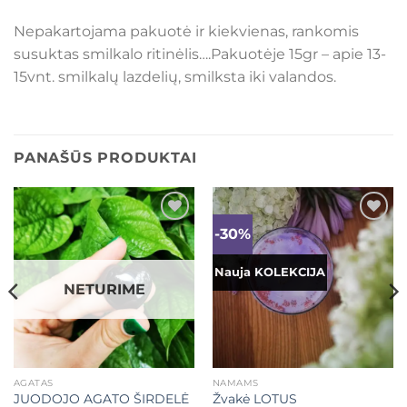
Nepakartojama pakuotė ir kiekvienas, rankomis
susuktas smilkalo ritinėlis….Pakuotėje 15gr – apie 13-
15vnt. smilkalų lazdelių, smilksta iki valandos.
PANAŠŪS PRODUKTAI
-30%
Mėgstamiausias
Mėgstamiausias
Nauja KOLEKCIJA
NETURIME
AGATAS
NAMAMS
JUODOJO AGATO ŠIRDELĖ
Žvakė LOTUS