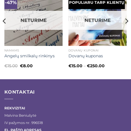
-47%
Mėgstamiausias
Mėgstamiausias
POPULIARU TARP KLIENTŲ
NETURIME
NETURIME
NAMAMS
DOVANŲ KUPONAI
Angelų smilkalų rinkinys
Dovanų kuponas
Original
Current
Price
€
15.00
€
8.00
€
15.00
–
€
250.00
price
price
range:
was:
is:
€15.00
€15.00.
€8.00.
through
€250.00
KONTAKTAI
REKVIZITAI
Malvina Beniušytė
IV pažymos nr. 996518
EL. PAŠTO ADRESAS