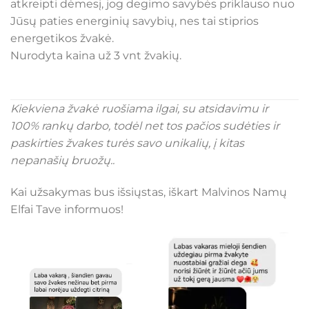
atkreipti dėmesį, jog degimo savybės priklauso nuo
Jūsų paties energinių savybių, nes tai stiprios
energetikos žvakė.
Nurodyta kaina už 3 vnt žvakių.
Kiekviena žvakė ruošiama ilgai, su atsidavimu ir
100% rankų darbo, todėl net tos pačios sudėties ir
paskirties žvakes turės savo unikalių, į kitas
nepanašių bruožų..
Kai užsakymas bus išsiųstas, iškart Malvinos Namų
Elfai Tave informuos!