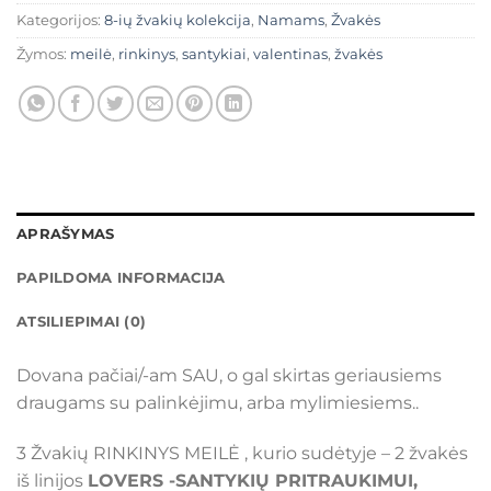
Kategorijos:
8-ių žvakių kolekcija
,
Namams
,
Žvakės
Žymos:
meilė
,
rinkinys
,
santykiai
,
valentinas
,
žvakės
APRAŠYMAS
PAPILDOMA INFORMACIJA
ATSILIEPIMAI (0)
Dovana pačiai/-am SAU, o gal skirtas geriausiems
draugams su palinkėjimu, arba mylimiesiems..
3 Žvakių RINKINYS MEILĖ , kurio sudėtyje – 2 žvakės
iš linijos
LOVERS -SANTYKIŲ PRITRAUKIMUI,