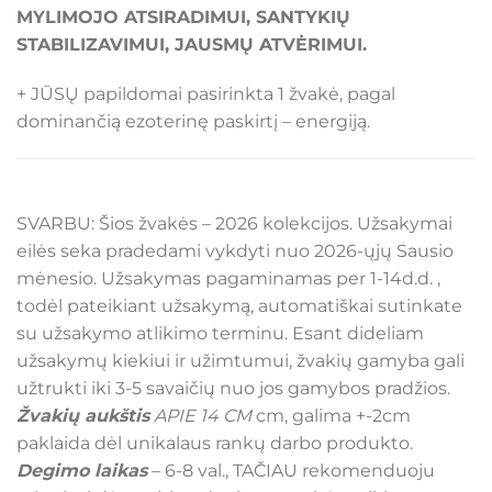
MYLIMOJO ATSIRADIMUI, SANTYKIŲ
STABILIZAVIMUI, JAUSMŲ ATVĖRIMUI.
+ JŪSŲ papildomai pasirinkta 1 žvakė, pagal
dominančią ezoterinę paskirtį – energiją.
SVARBU: Šios žvakės – 2026 kolekcijos. Užsakymai
eilės seka pradedami vykdyti nuo 2026-ųjų Sausio
mėnesio. Užsakymas pagaminamas per 1-14d.d. ,
todėl pateikiant užsakymą, automatiškai sutinkate
su užsakymo atlikimo terminu. Esant dideliam
užsakymų kiekiui ir užimtumui, žvakių gamyba gali
užtrukti iki 3-5 savaičių nuo jos gamybos pradžios.
Žvakių aukštis
APIE 14 CM
cm, galima +-2cm
paklaida dėl unikalaus rankų darbo produkto.
Degimo laikas
– 6-8 val., TAČIAU rekomenduoju