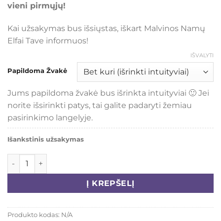
vieni pirmųjų!
Kai užsakymas bus išsiųstas, iškart Malvinos Namų
Elfai Tave informuos!
IŠVALYTI
Papildoma Žvakė
Jums papildoma žvakė bus išrinkta intuityviai 🙂 Jei
norite išsirinkti patys, tai galite padaryti žemiau
pasirinkimo langelyje.
Išankstinis užsakymas
produkto kiekis: Kolekcinis Žvakių rinkinys MEILĖ
Į KREPŠELĮ
Produkto kodas:
N/A