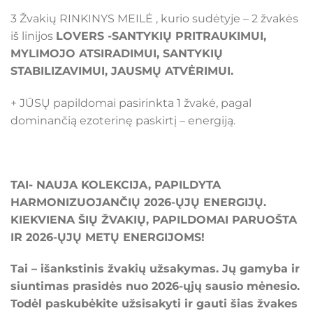
3 Žvakių RINKINYS MEILĖ , kurio sudėtyje – 2 žvakės
iš linijos
LOVERS -SANTYKIŲ PRITRAUKIMUI,
MYLIMOJO ATSIRADIMUI, SANTYKIŲ
STABILIZAVIMUI, JAUSMŲ ATVĖRIMUI.
+ JŪSŲ papildomai pasirinkta 1 žvakė, pagal
dominančią ezoterinę paskirtį – energiją.
TAI- NAUJA KOLEKCIJA, PAPILDYTA
HARMONIZUOJANČIŲ 2026-ŲJŲ ENERGIJŲ.
KIEKVIENA ŠIŲ ŽVAKIŲ, PAPILDOMAI PARUOŠTA
IR 2026-ŲJŲ METŲ ENERGIJOMS!
Tai – išankstinis žvakių užsakymas. Jų gamyba ir
siuntimas prasidės nuo 2026-ųjų sausio mėnesio.
Todėl paskubėkite užsisakyti ir gauti šias žvakes