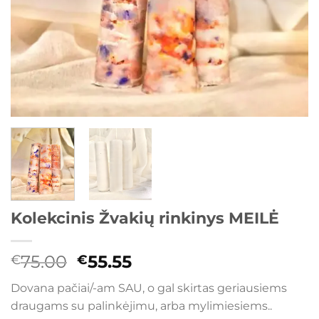
Kolekcinis Žvakių rinkinys MEILĖ
Original
Current
75.00
55.55
€
€
price
price
Dovana pačiai/-am SAU, o gal skirtas geriausiems
was:
is:
draugams su palinkėjimu, arba mylimiesiems..
€75.00.
€55.55.