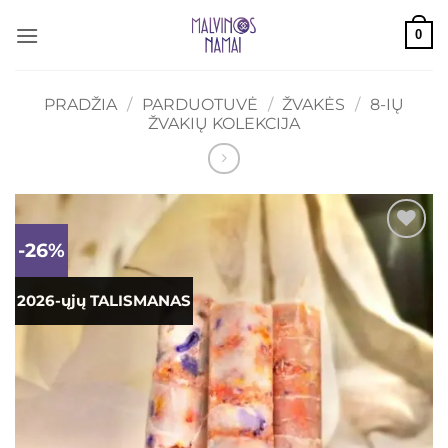
Skip
0
to
content
PRADŽIA
/
PARDUOTUVĖ
/
ŽVAKĖS
/
8-IŲ
ŽVAKIŲ KOLEKCIJA
-26%
Mėgstamiausias
2026-ųjų TALISMANAS