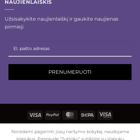
NAUJIENLAIŠKIS
Užsisakykite naujienlaiškį ir gaukite naujienas
pirmieji.
PRENUMERUOTI
Visa
PayPal
MasterCard
Sepa
Visa
Electron
APIE MUS
KONTAKTAI
Norėdami pagerinti jūsų naršymo kokybę, naudojame
Visos teisės saugomos 2026 ©
malvinosnamai.lt
slapukus. Paspaudę "Sutinku" sutiksite su slapukų