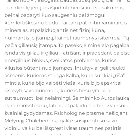
Tai akmuo – tiesioginis baubas Jūsų pačių baimėms.
Turi didelę jėgą jas išjudinti bei išrauti su šaknimis,
bei tai padaryti kuo saugesniu bei žmogui
komfortiškesniu būdu. Tai taip pat ir itin raminantis
mineralas, atpalaiduojantis net fizinį kūną,
nuimantis jo įtampą, kai net raumenys įsitempia.. Tą
pačią giliausią įtampą. To pasekoje mineralo pagalba
lenda vis giliau ir giliau – atrišant ir pradedant paleisti
energinius blokus, sveikatos problemas, kurios
kilusios būtent nuo įtampos. Intuityviai gali traukti
asmenis, kuriems stringa kalba, kurie sunkiai „riša”
mintis, kurie bijo kalbėti viešai,kurie bijo apskritai
išsakyti savo nuomonę,kurie iš tiesų yra labai
sutraumuoti bei nelaimingi. Šeimininko Auros lauką
daro minkštesniu, labiau atpalaiduotu bei švaresniu,
švelniai gydydamas. Psichologine prasme nešiojant
Mėlynąjį Chalchedoną, galite susijungti su savo
vidiniu vaiku bei išspręsti visas traumines patirtis