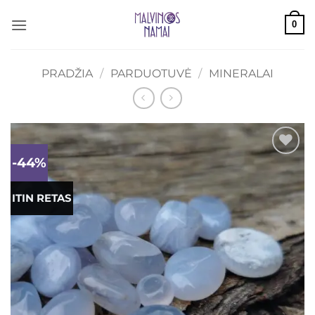
Skip
0
to
content
PRADŽIA
/
PARDUOTUVĖ
/
MINERALAI
-44%
Mėgstamiausias
ITIN RETAS