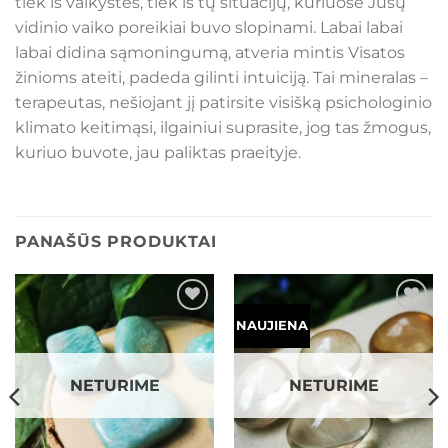
tiek iš vaikystės, tiek iš tų situacijų, kuriuose Jūsų
vidinio vaiko poreikiai buvo slopinami. Labai labai
labai didina sąmoningumą, atveria mintis Visatos
žinioms ateiti, padeda gilinti intuiciją. Tai mineralas –
terapeutas, nešiojant jį patirsite visišką psichologinio
klimato keitimąsi, ilgainiui suprasite, jog tas žmogus,
kuriuo buvote, jau paliktas praeityje.
PANAŠŪS PRODUKTAI
Mėgstamiausias
Mėgstamiausias
NAUJIENA
NETURIME
NETURIME