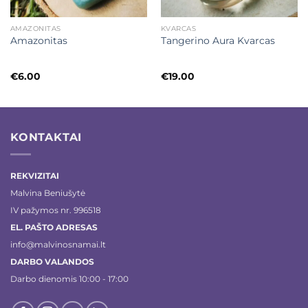
AMAZONITAS
KVARCAS
Amazonitas
Tangerino Aura Kvarcas
€
6.00
€
19.00
KONTAKTAI
REKVIZITAI
Malvina Beniušytė
IV pažymos nr. 996518
EL. PAŠTO ADRESAS
info@malvinosnamai.lt
DARBO VALANDOS
Darbo dienomis 10:00 - 17:00