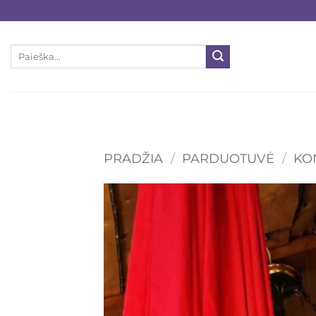
Skip
to
content
Ieškoti:
PRADŽIA
/
PARDUOTUVĖ
/
KO