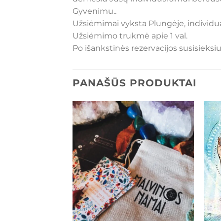
Gyvenimu..
Užsiėmimai vyksta Plungėje, individual
Užsiėmimo trukmė apie 1 val.
Po išankstinės rezervacijos susisieksi
PANAŠŪS PRODUKTAI
Mėgstamiausias
Mėgstamiausias
+
+