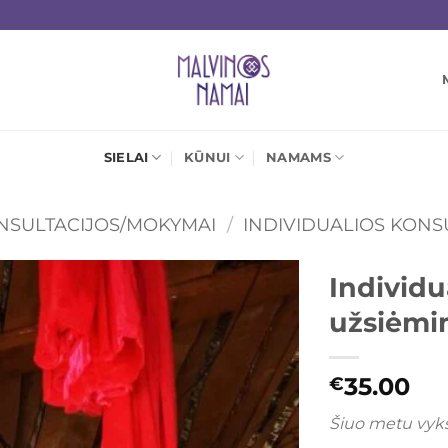
SIELAI
KŪNUI
NAMAMS
NSULTACIJOS/MOKYMAI
/
INDIVIDUALIOS KONS
Individ
užsiėmi
Mėgstamiausias
35.00
€
Šiuo metu vykst