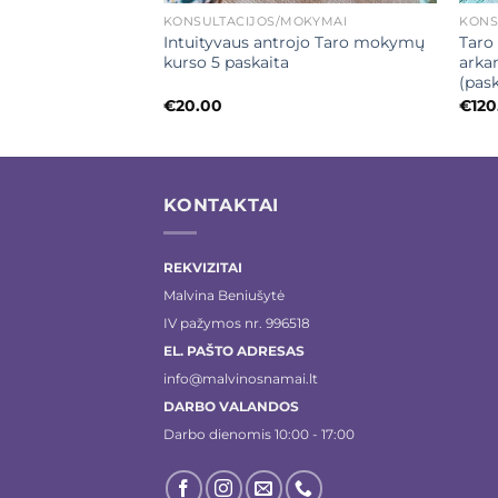
OKYMAI
KONSULTACIJOS/MOKYMAI
KONS
dantiesiems 9
Intuityvaus antrojo Taro mokymų
Taro
kurso 5 paskaita
arkan
(pask
€
20.00
€
120
KONTAKTAI
REKVIZITAI
Malvina Beniušytė
IV pažymos nr. 996518
EL. PAŠTO ADRESAS
info@malvinosnamai.lt
DARBO VALANDOS
Darbo dienomis 10:00 - 17:00