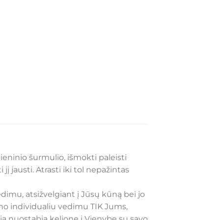
ieninio šurmulio, išmokti paleisti
jį jausti. Atrasti iki tol nepažintas
dimu, atsižvelgiant į Jūsų kūną bei jo
mano individualiu vedimu TIK Jums,
šią nuostabią kelionę į Vienybę su savo