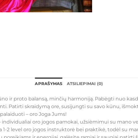
APRAŠYMAS
ATSILIEPIMAI (0)
 kūno ir proto balansą, minčių harmoniją. Pabėgti nuo kasd
nti. Patirti skraidymą ore, susijungti su savo kūnu, išmokti 
palaiduoti – oro Joga Jums!
– individualiai oro jogos pamokai, užsiėmimui su mano ve
a 1-2 level oro jogos instruktorė bei praktikė, todėl su 
oreikiams ir energijai, galėsite ramiai ir saugiai patirti 