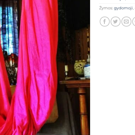
Žymos:
gydomoji
,