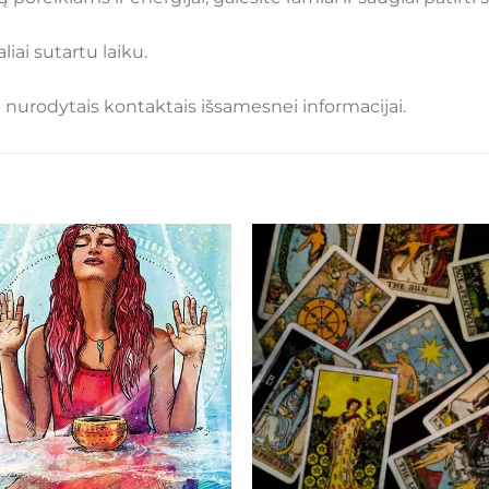
iai sutartu laiku.
u nurodytais kontaktais išsamesnei informacijai.
Mėgstamiausias
Mėgstamiaus
+