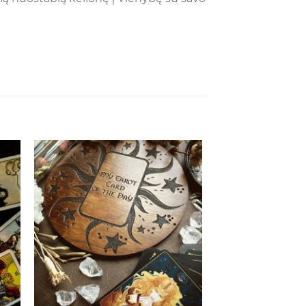
ias
Mėgstamiausias
+