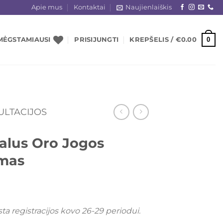
Apie mus
Kontaktai
Naujienlaiškis
0
MĖGSTAMIAUSI
PRISIJUNGTI
KREPŠELIS /
€
0.00
ULTACIJOS
ualus Oro Jogos
mas
a registracijos kovo 26-29 periodui.