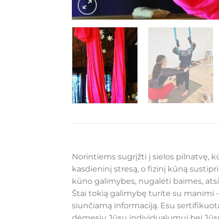
Norintiems sugrįžti į sielos pilnatvę,
kasdieninį stresą, o fizinį kūną sustipri
kūno galimybes, nugalėti baimes, atsi
Štai tokią galimybę turite su manimi 
siunčiamą informaciją. Esu sertifikuot
dėmesiu Jūsų individualumui bei Jūsų p