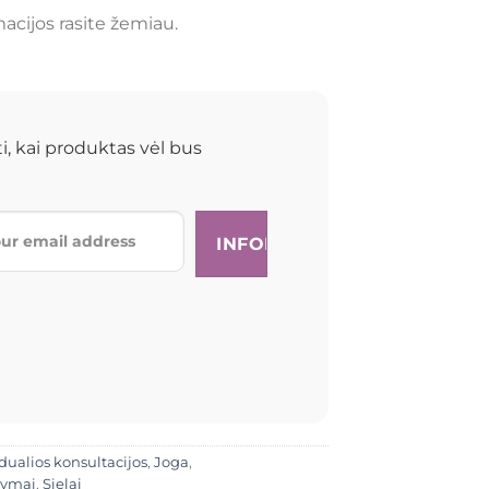
acijos rasite žemiau.
i, kai produktas vėl bus
dualios konsultacijos
,
Joga
,
kymai
,
Sielai