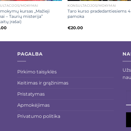
ULTACIJOS/MOKYMAI
KONSULTACIJOS/MOKYMAI
 mokymų kursas „Mažieji
Taro kurso pradedantiesiems 4
ai – Taurių misterija”
pamoka
aitų įrašai)
.00
€
20.00
PAGALBA
NA
Užs
Pirkimo taisyklės
nau
Keitimas ir grąžinimas
Pristatymas
Apmokėjimas
Privatumo politika