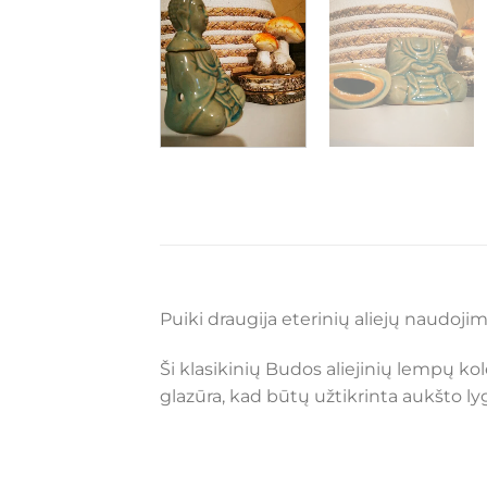
Puiki draugija eterinių aliejų naudojim
Ši klasikinių Budos aliejinių lempų ko
glazūra, kad būtų užtikrinta aukšto l