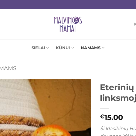
SIELAI
KŪNUI
NAMAMS
MAMS
Eterinių
linksmo
Mėgstamiausias
15.00
€
Ši klasikinių B