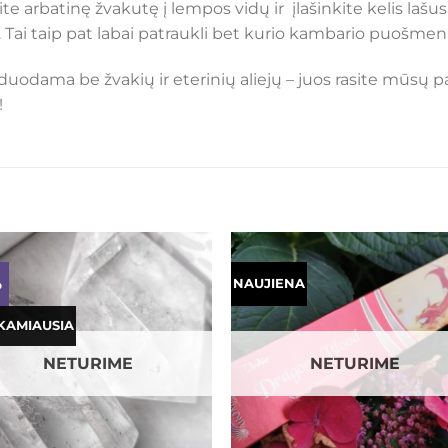
ite arbatinę žvakutę į lempos vidų ir įlašinkite kelis lašus 
 Tai taip pat labai patraukli bet kurio kambario puošmen
arduodama be žvakių ir eterinių aliejų – juos rasite mūs
!
%
NAUJIENA
Mėgstamiausias
Mėgstamiaus
KAMIAUSIA
NETURIME
NETURIME