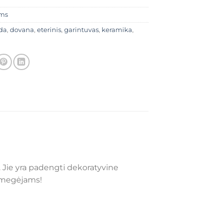
ms
da
,
dovana
,
eterinis
,
garintuvas
,
keramika
,
i. Jie yra padengti dekoratyvine
s megėjams!