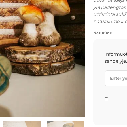
dovanos idėja 
yra padengtos 
užtikrinta aukš
natūralumo ir 
Neturime
Informuot
sandėlyje.