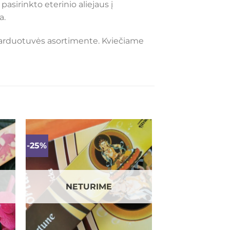
pasirinkto eterinio aliejaus į
a.
ų parduotuvės asortimente. Kviečiame
-25%
ias
Mėgstamiausias
NETURIME