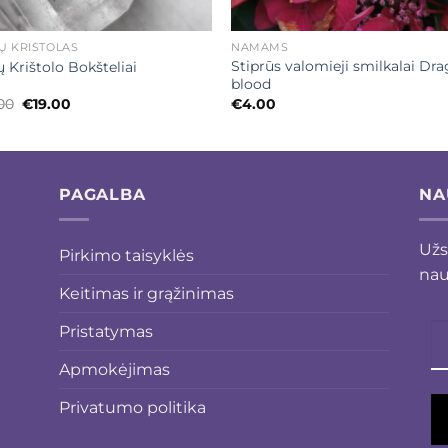
+
Ų KRIŠTOLAS
NAMAMS
Stiprūs valomieji smilkalai Dr
 Krištolo Bokšteliai
blood
Original
Current
00
€
19.00
€
4.00
price
price
was:
is:
€20.00.
€19.00.
PAGALBA
NA
Užs
Pirkimo taisyklės
nau
Keitimas ir grąžinimas
Pristatymas
Apmokėjimas
Privatumo politika