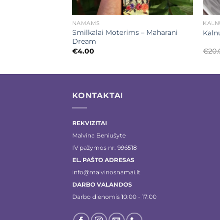
+
+
NAMAMS
KALN
alų lazdelės
Smilkalai Moterims – Maharani
Kalnų
CEDAR”
Dream
€
4.00
€
20.
KONTAKTAI
REKVIZITAI
Malvina Beniušytė
IV pažymos nr. 996518
EL. PAŠTO ADRESAS
info@malvinosnamai.lt
DARBO VALANDOS
Darbo dienomis 10:00 - 17:00