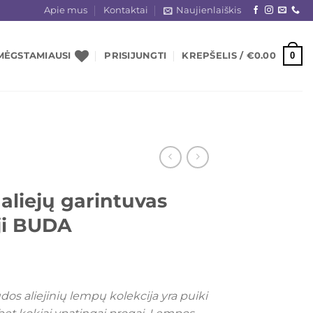
Apie mus
Kontaktai
Naujienlaiškis
0
MĖGSTAMIAUSI
PRISIJUNGTI
KREPŠELIS /
€
0.00
 aliejų garintuvas
ji BUDA
udos aliejinių lempų kolekcija yra puiki