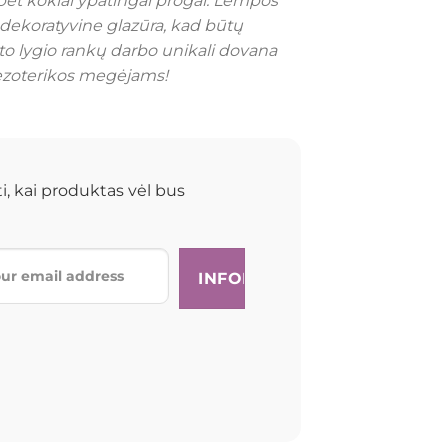
bet kokiai ypatingai progai. Lempos
dekoratyvine glazūra, kad būtų
to lygio rankų darbo unikali dovana
ezoterikos megėjams!
i, kai produktas vėl bus