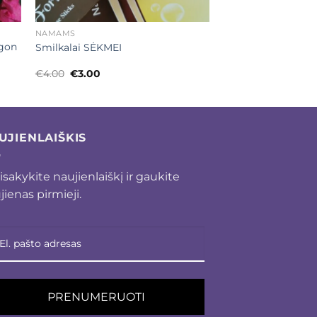
+
NAMAMS
agon
Smilkalai SĖKMEI
Original
Current
€
4.00
€
3.00
price
price
was:
is:
€4.00.
€3.00.
UJIENLAIŠKIS
isakykite naujienlaiškį ir gaukite
jienas pirmieji.
PRENUMERUOTI