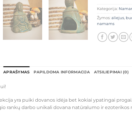
Kategorija:
Nama
Žymos:
aliejus
,
bu
namams
APRAŠYMAS
PAPILDOMA INFORMACIJA
ATSILIEPIMAI (0)
ui!
lekcija yra puiki dovanos idėja bet kokiai ypatingai proga
ygio rankų darbo unikali dovana natūralumo ir ezoteriko