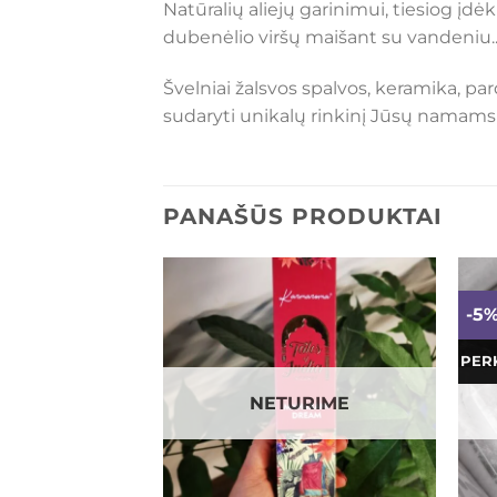
Natūralių aliejų garinimui, tiesiog įdėk
dubenėlio viršų maišant su vandeniu..
Švelniai žalsvos spalvos, keramika, p
sudaryti unikalų rinkinį Jūsų namams
PANAŠŪS PRODUKTAI
-5
Mėgstamiausias
Mėgstamiausias
PER
URIME
NETURIME