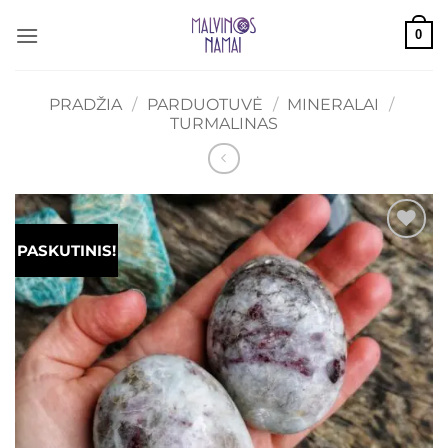
Skip
0
to
content
PRADŽIA
/
PARDUOTUVĖ
/
MINERALAI
/
TURMALINAS
PASKUTINIS!
Mėgstamiausias