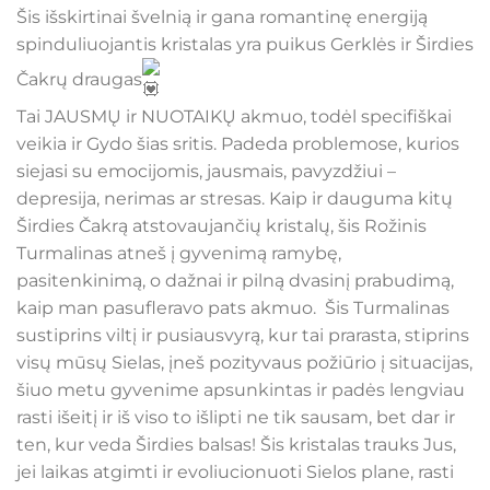
Šis išskirtinai švelnią ir gana romantinę energiją
spinduliuojantis kristalas yra puikus Gerklės ir Širdies
Čakrų draugas
Tai JAUSMŲ ir NUOTAIKŲ akmuo, todėl specifiškai
veikia ir Gydo šias sritis. Padeda problemose, kurios
siejasi su emocijomis, jausmais, pavyzdžiui –
depresija, nerimas ar stresas. Kaip ir dauguma kitų
Širdies Čakrą atstovaujančių kristalų, šis Rožinis
Turmalinas atneš į gyvenimą ramybę,
pasitenkinimą, o dažnai ir pilną dvasinį prabudimą,
kaip man pasufleravo pats akmuo. Šis Turmalinas
sustiprins viltį ir pusiausvyrą, kur tai prarasta, stiprins
visų mūsų Sielas, įneš pozityvaus požiūrio į situacijas,
šiuo metu gyvenime apsunkintas ir padės lengviau
rasti išeitį ir iš viso to išlipti ne tik sausam, bet dar ir
ten, kur veda Širdies balsas! Šis kristalas trauks Jus,
jei laikas atgimti ir evoliucionuoti Sielos plane, rasti