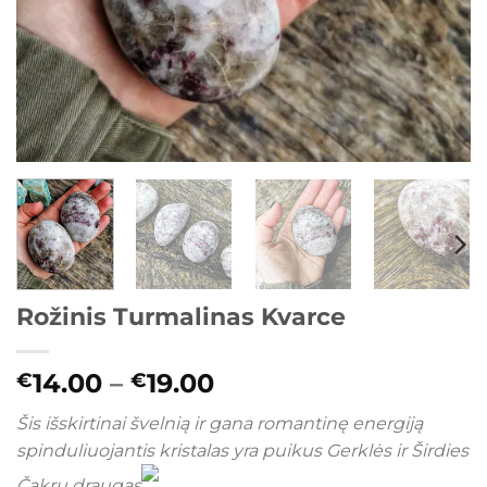
Rožinis Turmalinas Kvarce
Price
14.00
–
19.00
€
€
range:
Šis išskirtinai švelnią ir gana romantinę energiją
€14.00
spinduliuojantis kristalas yra puikus Gerklės ir Širdies
through
€19.00
Čakrų draugas