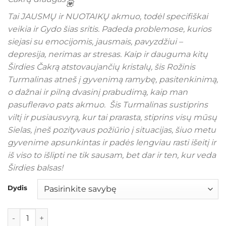
Tai JAUSMŲ ir NUOTAIKŲ akmuo, todėl specifiškai
veikia ir Gydo šias sritis. Padeda problemose, kurios
siejasi su emocijomis, jausmais, pavyzdžiui –
depresija, nerimas ar stresas. Kaip ir dauguma kitų
Širdies Čakrą atstovaujančių kristalų, šis Rožinis
Turmalinas atneš į gyvenimą ramybę, pasitenkinimą,
o dažnai ir pilną dvasinį prabudimą, kaip man
pasufleravo pats akmuo. Šis Turmalinas sustiprins
viltį ir pusiausvyrą, kur tai prarasta, stiprins visų mūsų
Sielas, įneš pozityvaus požiūrio į situacijas, šiuo metu
gyvenime apsunkintas ir padės lengviau rasti išeitį ir
iš viso to išlipti ne tik sausam, bet dar ir ten, kur veda
Širdies balsas!
Dydis
produkto kiekis: Rožinis Turmalinas Kvarce