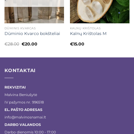
DŪMINIS KVARCAS
KALNŲ KRIŠTOLAS
Dūminio Kvarco bokšteliai
Kalnų Krištolas M
Original
Current
€
28.00
€
20.00
€
15.00
price
price
was:
is:
€28.00.
€20.00.
KONTAKTAI
REKVIZITAI
Malvina Beniušytė
IV pažymos nr. 996518
EL. PAŠTO ADRESAS
info@malvinosnamai.lt
DARBO VALANDOS
Darbo dienomis 10:00 - 17:00