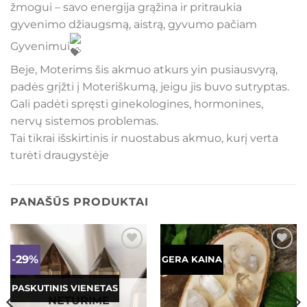
žmogui – savo energija grąžina ir pritraukia
gyvenimo džiaugsmą, aistrą, gyvumo pačiam
Gyvenimui
Beje, Moterims šis akmuo atkurs yin pusiausvyrą,
padės grįžti į Moteriškumą, jeigu jis buvo sutryptas.
Gali padėti spręsti ginekologines, hormonines,
nervų sistemos problemas.
Tai tikrai išskirtinis ir nuostabus akmuo, kurį verta
turėti draugystėje
PANAŠŪS PRODUKTAI
-29%
Mėgstamiausias
Mėgstamiausias
GERA KAINA
PASKUTINIS VIENETAS
NETURIME