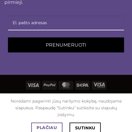
pirmieji.
PRENUMERUOTI
Visa
PayPal
MasterCard
Sepa
Visa
Electron
APIE MUS
KONTAKTAI
Norėdami pagerinti jūsų naršymo kokybę, naudojame
Visos teisės saugomos 2026 ©
malvinosnamai.lt
slapukus. Paspaudę "Sutinku" sutiksite su slapukų
įrašymu.
PLAČIAU
SUTINKU