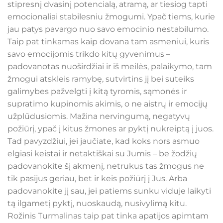
stipresnį dvasinį potencialą, atramą, ar tiesiog tapti
emocionaliai stabilesniu žmogumi. Ypač tiems, kurie
jau patys pavargo nuo savo emocinio nestabilumo.
Taip pat tinkamas kaip dovana tam asmeniui, kuris
savo emocijomis trikdo kitų gyvenimus –
padovanotas nuoširdžiai ir iš meilės, palaikymo, tam
žmogui atskleis ramybę, sutvirtins jį bei suteiks
galimybes pažvelgti į kitą tyromis, sąmonės ir
supratimo kupinomis akimis, o ne aistrų ir emocijų
užplūdusiomis. Mažina nervingumą, negatyvų
požiūrį, ypač į kitus žmones ar pyktį nukreiptą į juos.
Tad pavyzdžiui, jei jaučiate, kad koks nors asmuo
elgiasi keistai ir netaktiškai su Jumis – be žodžių
padovanokite šį akmenį, netrukus tas žmogus ne
tik pasijus geriau, bet ir keis požiūrį į Jus. Arba
padovanokite jį sau, jei patiems sunku viduje laikyti
tą ilgametį pyktį, nuoskaudą, nusivylimą kitu.
Rožinis Turmalinas taip pat tinka apatijos apimtam